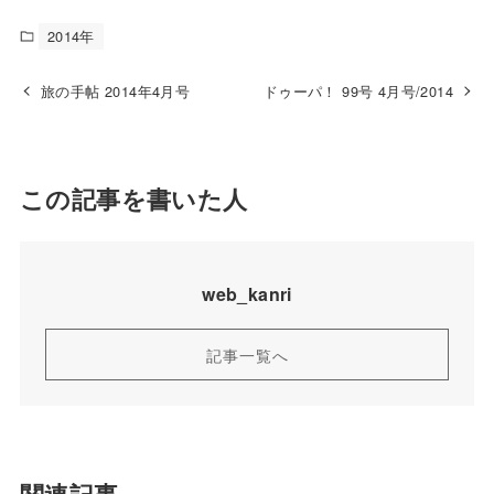
c
st
ai
e
o
l
2014年
b
d
旅の手帖 2014年4月号
ドゥーパ！ 99号 4月号/2014
o
o
o
n
k
この記事を書いた人
web_kanri
記事一覧へ