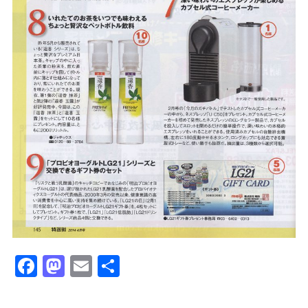
F
M
E
共
a
a
m
有