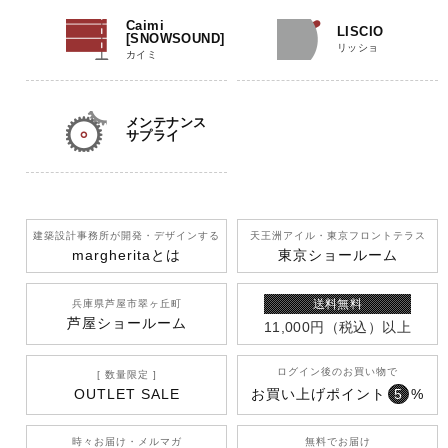
Caimi
LISCIO
[SNOWSOUND]
リッショ
カイミ
メンテナンス
サプライ
建築設計事務所が開発
・デザインする
天王洲アイル
・東京フロントテラス
margherita
とは
東京ショールーム
送料無料
兵庫県芦屋市翠ヶ丘町
芦屋ショールーム
11,000円
（税込）
以上
ログイン後のお買い物で
[ 数量限定 ]
OUTLET SALE
お買い上げポイント
5
%
時々お届け・メルマガ
無料でお届け