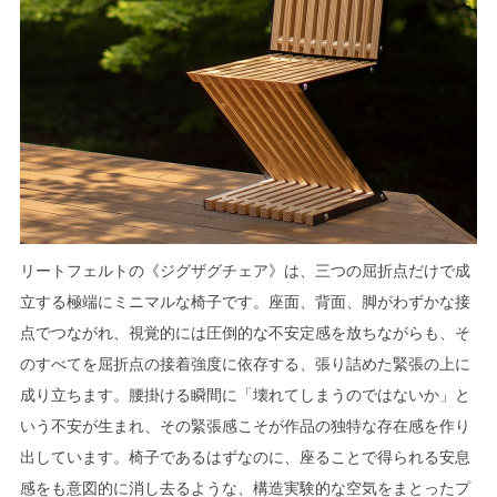
リートフェルトの《ジグザグチェア》は、三つの屈折点だけで成
立する極端にミニマルな椅子です。座面、背面、脚がわずかな接
点でつながれ、視覚的には圧倒的な不安定感を放ちながらも、そ
のすべてを屈折点の接着強度に依存する、張り詰めた緊張の上に
成り立ちます。腰掛ける瞬間に「壊れてしまうのではないか」と
いう不安が生まれ、その緊張感こそが作品の独特な存在感を作り
出しています。椅子であるはずなのに、座ることで得られる安息
感をも意図的に消し去るような、構造実験的な空気をまとったプ