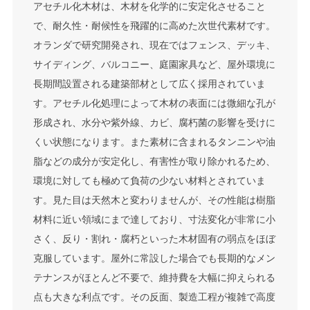
アセチル化木材は、木材を化学的に安定化させること
で、耐久性・耐候性を飛躍的に高めた次世代素材です。
オランダで研究開発され、現在ではフェンス、デッキ、
サイディング、バルコニー、庭園家具など、屋外環境に
長期間設置される建築部材として広く採用されていま
す。アセチル化処理によって木材の表面には微細な孔が
形成され、水分や紫外線、カビ、腐朽菌の影響を受けに
くい状態になります。また素材に含まれるタンニンや油
脂などの成分が安定化し、有害性が取り除かれるため、
環境に対しても極めて負荷の少ない材料とされていま
す。見た目は天然木と変わりませんが、その性能は樹脂
材料に近い領域にまで達しており、寸法変化が非常に小
さく、反り・割れ・腐朽といった木材固有の弱点をほぼ
克服しています。屋外に常設した場合でも長期的なメン
テナンスがほとんど不要で、維持費を大幅に抑えられる
点も大きな利点です。その反面、製造工程が複雑で高度