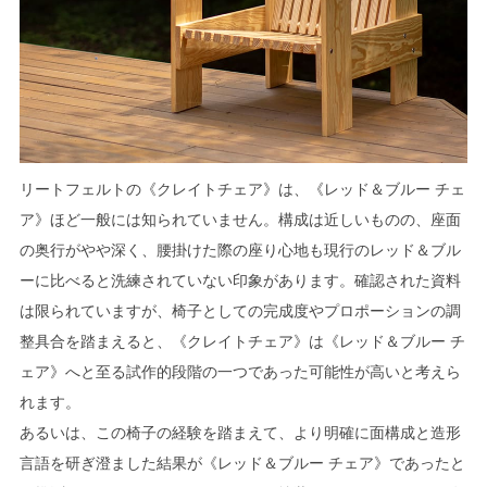
リートフェルトの《クレイトチェア》は、《レッド＆ブルー チェ
ア》ほど一般には知られていません。構成は近しいものの、座面
の奥行がやや深く、腰掛けた際の座り心地も現行のレッド＆ブル
ーに比べると洗練されていない印象があります。確認された資料
は限られていますが、椅子としての完成度やプロポーションの調
整具合を踏まえると、《クレイトチェア》は《レッド＆ブルー チ
ェア》へと至る試作的段階の一つであった可能性が高いと考えら
れます。
あるいは、この椅子の経験を踏まえて、より明確に面構成と造形
言語を研ぎ澄ました結果が《レッド＆ブルー チェア》であったと