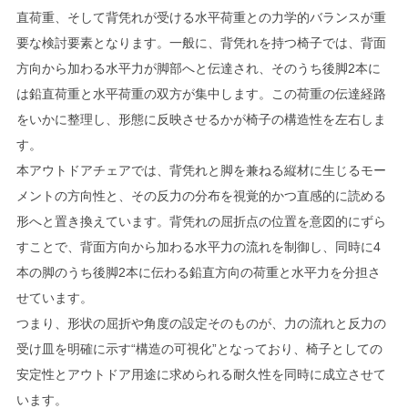
直荷重、そして背凭れが受ける水平荷重との力学的バランスが重
要な検討要素となります。一般に、背凭れを持つ椅子では、背面
方向から加わる水平力が脚部へと伝達され、そのうち後脚2本に
は鉛直荷重と水平荷重の双方が集中します。この荷重の伝達経路
をいかに整理し、形態に反映させるかが椅子の構造性を左右しま
す。
本アウトドアチェアでは、背凭れと脚を兼ねる縦材に生じるモー
メントの方向性と、その反力の分布を視覚的かつ直感的に読める
形へと置き換えています。背凭れの屈折点の位置を意図的にずら
すことで、背面方向から加わる水平力の流れを制御し、同時に4
本の脚のうち後脚2本に伝わる鉛直方向の荷重と水平力を分担さ
せています。
つまり、形状の屈折や角度の設定そのものが、力の流れと反力の
受け皿を明確に示す“構造の可視化”となっており、椅子としての
安定性とアウトドア用途に求められる耐久性を同時に成立させて
います。