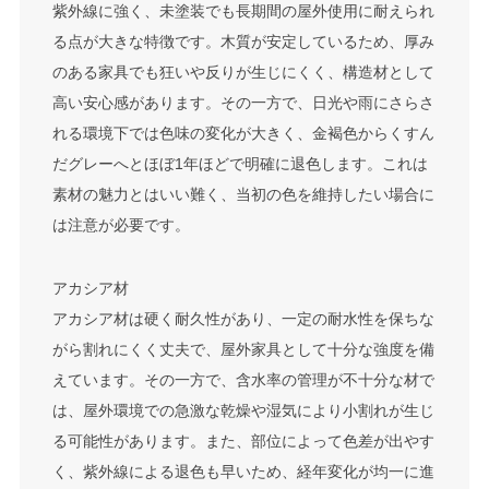
紫外線に強く、未塗装でも長期間の屋外使用に耐えられ
る点が大きな特徴です。木質が安定しているため、厚み
のある家具でも狂いや反りが生じにくく、構造材として
高い安心感があります。その一方で、日光や雨にさらさ
れる環境下では色味の変化が大きく、金褐色からくすん
だグレーへとほぼ1年ほどで明確に退色します。これは
素材の魅力とはいい難く、当初の色を維持したい場合に
は注意が必要です。
アカシア材
アカシア材は硬く耐久性があり、一定の耐水性を保ちな
がら割れにくく丈夫で、屋外家具として十分な強度を備
えています。その一方で、含水率の管理が不十分な材で
は、屋外環境での急激な乾燥や湿気により小割れが生じ
る可能性があります。また、部位によって色差が出やす
く、紫外線による退色も早いため、経年変化が均一に進