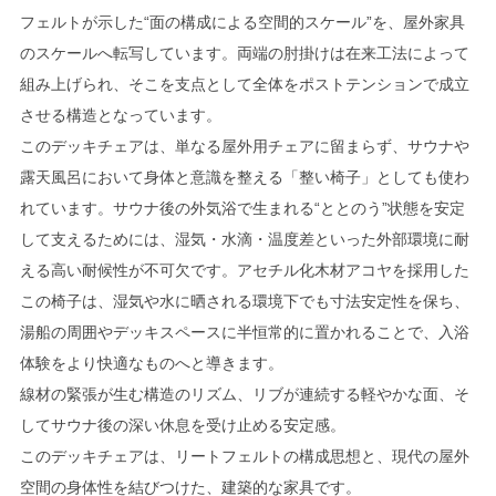
フェルトが示した“面の構成による空間的スケール”を、屋外家具
のスケールへ転写しています。両端の肘掛けは在来工法によって
組み上げられ、そこを支点として全体をポストテンションで成立
させる構造となっています。
このデッキチェアは、単なる屋外用チェアに留まらず、サウナや
露天風呂において身体と意識を整える「整い椅子」としても使わ
れています。サウナ後の外気浴で生まれる“ととのう”状態を安定
して支えるためには、湿気・水滴・温度差といった外部環境に耐
える高い耐候性が不可欠です。アセチル化木材アコヤを採用した
この椅子は、湿気や水に晒される環境下でも寸法安定性を保ち、
湯船の周囲やデッキスペースに半恒常的に置かれることで、入浴
体験をより快適なものへと導きます。
線材の緊張が生む構造のリズム、リブが連続する軽やかな面、そ
してサウナ後の深い休息を受け止める安定感。
このデッキチェアは、リートフェルトの構成思想と、現代の屋外
空間の身体性を結びつけた、建築的な家具です。