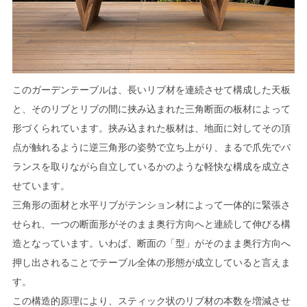
このガーデンテーブルは、長いリブ材を連続させて構成した天板
と、そのリブとリブの間に挟み込まれた三角断面の板材によって
形づくられています。挟み込まれた板材は、地面に対してその頂
点が触れるように逆三角形の姿勢で立ち上がり、まるで爪先でバ
ランスを取りながら自立しているかのような軽快な構成を成立さ
せています。
三角形の面材と水平リブがテンション材によって一体的に緊張さ
せられ、一つの断面形がそのまま奥行方向へと連続して伸びる構
造となっています。いわば、断面の「型」がそのまま奥行方向へ
押し出されることでテーブル全体の形態が成立していると言えま
す。
この構造的原理により、スティック状のリブ材の本数を増減させ