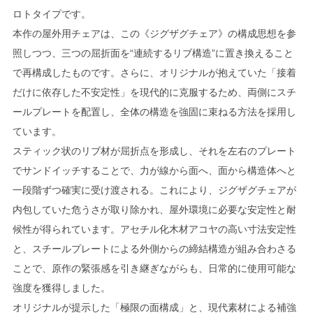
ロトタイプです。
本作の屋外用チェアは、この《ジグザグチェア》の構成思想を参
照しつつ、三つの屈折面を“連続するリブ構造”に置き換えること
で再構成したものです。さらに、オリジナルが抱えていた「接着
だけに依存した不安定性」を現代的に克服するため、両側にスチ
ールプレートを配置し、全体の構造を強固に束ねる方法を採用し
ています。
スティック状のリブ材が屈折点を形成し、それを左右のプレート
でサンドイッチすることで、力が線から面へ、面から構造体へと
一段階ずつ確実に受け渡される。これにより、ジグザグチェアが
内包していた危うさが取り除かれ、屋外環境に必要な安定性と耐
候性が得られています。アセチル化木材アコヤの高い寸法安定性
と、スチールプレートによる外側からの締結構造が組み合わさる
ことで、原作の緊張感を引き継ぎながらも、日常的に使用可能な
強度を獲得しました。
オリジナルが提示した「極限の面構成」と、現代素材による補強