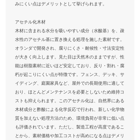
みにくい点はデメリットとして挙げられます。
アセチル化木材
木材に含まれる水分を吸いやすい成分（水酸基）を、疎
水性のアセチル基に置き換える処理を施した素材です。
オランダで開発され、腐りにくさ・耐候性・寸法安定性
が大きく向上します。見た目は天然木のままですが、性
能は樹脂素材に近いほど安定しており、反り・割れ・腐
朽が起こりにくい点が特徴です。フェンス、デッキ、サ
イディング、庭園家具など、屋外での長期使用に適して
おり、ほとんどメンテナンスを必要としないため維持コ
ストも抑えられます。このアセチル化は、自然界にある
木材成分と酢酸による化学反応で行われ、新しい化学物
質を加えない処理方法のため、環境負荷が非常に低い点
も評価されています。ただし、製造工程が高度であるこ
とから、素材価格や加工コストが高めになる点はデメリ