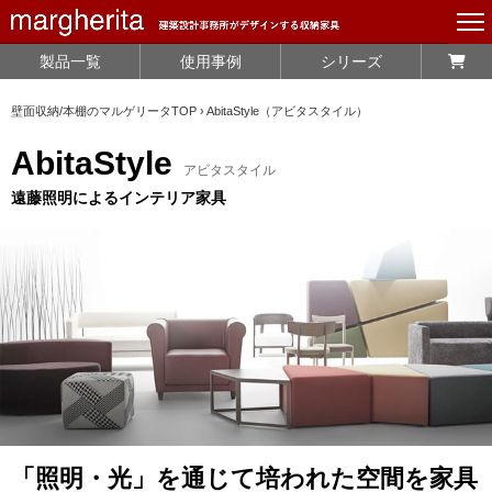
製品一覧
使用事例
シリーズ
壁面収納/本棚のマルゲリータTOP
›
AbitaStyle（アビタスタイル）
AbitaStyle
アビタスタイル
遠藤照明によるインテリア家具
「照明・光」を通じて培われた空間を家具