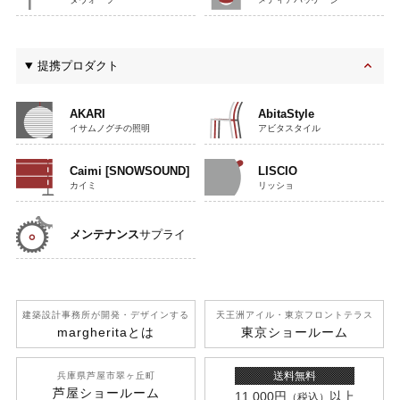
提携プロダクト
AKARI
AbitaStyle
イサムノグチの照明
アビタスタイル
Caimi [SNOWSOUND]
LISCIO
カイミ
リッショ
メンテナンス
サプライ
建築設計事務所が開発
・デザインする
天王洲アイル
・東京フロントテラス
margherita
とは
東京ショールーム
送料無料
兵庫県芦屋市翠ヶ丘町
芦屋ショールーム
11,000円
以上
（税込）