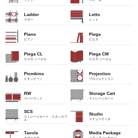
Ladder
Letto
ラダー
レット
Piano
Piega
ピアノ
ピエガ
Piega CL
Piega CM
ピエガ シーエル
ピエガ シーエム
Piombino
Projection
ピオンビーノ
プロジェクション
RW
Storage Cart
ラバーウッド
ストレージカート
SCS
Studio
ストレージカート・スタッカブ
ステューディオ
ル
Tavola
Media Package
タヴォーラ
メディアパッケージ