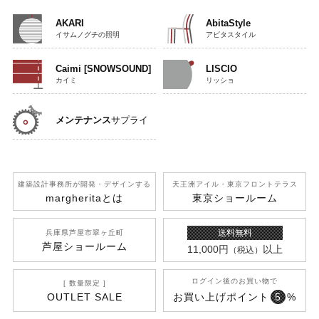
AKARI
AbitaStyle
イサムノグチの照明
アビタスタイル
Caimi [SNOWSOUND]
LISCIO
カイミ
リッショ
メンテナンス
サプライ
建築設計事務所が開発
・デザインする
天王洲アイル
・東京フロントテラス
margherita
とは
東京ショールーム
送料無料
兵庫県芦屋市翠ヶ丘町
芦屋ショールーム
11,000円
以上
（税込）
ログイン後のお買い物で
[ 数量限定 ]
OUTLET SALE
お買い上げポイント
5
%