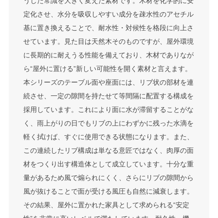
うした常識を大きく変えた素材です。木材を化学的に安
定化させ、水分を吸収しやすい成分を疎水性のアセチル
基に置き換えることで、耐水性・対候性を格段に向上さ
せています。見た目は天然木そのものですが、屋外環境
に長期的に耐えうる性能を備えており、木材でありなが
ら“屋外に置ける”新しい可能性を開く素材と言えます。
本シリーズのテーブル面や座面には、リブ状の部材を連
続させ、一定の隙間を持たせて等間隔に配置する構成を
採用しています。これにより面に水が滞留することがな
く、雨上がりの日でもリブの上にわずかに残った水滴を
軽く拭けば、すぐに使用できる状態になります。また、
この連続したリブ構成は単なる意匠ではなく、肉厚の面
材をつくり出す構造体として成立しています。十分な重
量があるため風で煽られにくく、さらにリブの隙間から
風が抜けることで面が受ける風圧も自然に減衰します。
その結果、屋外に置かれた家具として求められる“安定