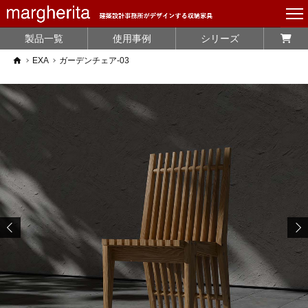
製品一覧
使用事例
シリーズ
home
EXA
ガーデンチェア-03