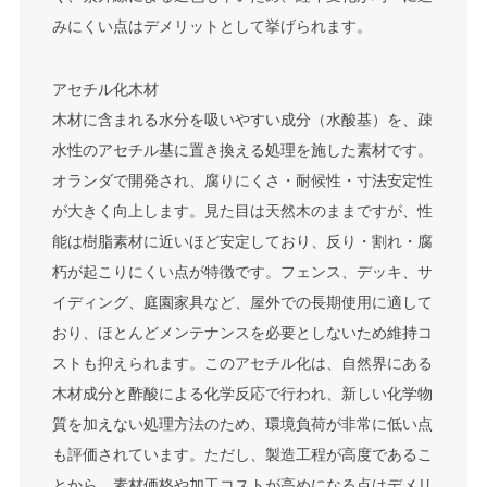
みにくい点はデメリットとして挙げられます。
アセチル化木材
木材に含まれる水分を吸いやすい成分（水酸基）を、疎
水性のアセチル基に置き換える処理を施した素材です。
オランダで開発され、腐りにくさ・耐候性・寸法安定性
が大きく向上します。見た目は天然木のままですが、性
能は樹脂素材に近いほど安定しており、反り・割れ・腐
朽が起こりにくい点が特徴です。フェンス、デッキ、サ
イディング、庭園家具など、屋外での長期使用に適して
おり、ほとんどメンテナンスを必要としないため維持コ
ストも抑えられます。このアセチル化は、自然界にある
木材成分と酢酸による化学反応で行われ、新しい化学物
質を加えない処理方法のため、環境負荷が非常に低い点
も評価されています。ただし、製造工程が高度であるこ
とから、素材価格や加工コストが高めになる点はデメリ