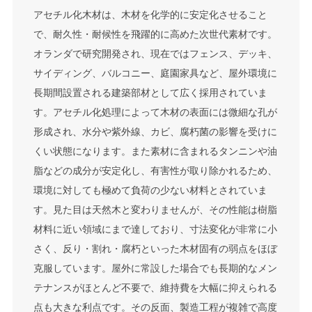
アセチル化木材は、木材を化学的に安定化させること
で、耐久性・耐候性を飛躍的に高めた次世代素材です。
オランダで研究開発され、現在ではフェンス、デッキ、
サイディング、バルコニー、庭園家具など、屋外環境に
長期間設置される建築部材として広く採用されていま
す。アセチル化処理によって木材の表面には微細な孔が
形成され、水分や紫外線、カビ、腐朽菌の影響を受けに
くい状態になります。また素材に含まれるタンニンや油
脂などの成分が安定化し、有害性が取り除かれるため、
環境に対しても極めて負荷の少ない材料とされていま
す。見た目は天然木と変わりませんが、その性能は樹脂
材料に近い領域にまで達しており、寸法変化が非常に小
さく、反り・割れ・腐朽といった木材固有の弱点をほぼ
克服しています。屋外に常設した場合でも長期的なメン
テナンスがほとんど不要で、維持費を大幅に抑えられる
点も大きな利点です。その反面、製造工程が複雑で高度