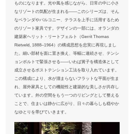
ものになります。光や風を感じながら、日常の中に小さ
なリゾートの気配が生まれる——このシリーズは、そん
なベランダやバルコニー、テラスを上手に活用するため
のリゾート家具です。デザインの一部には、オランダの
建築家ヘリット・リートフェルト（Gerrit Thomas
Rietveld, 1888–1964）の構成思想を忠実に再現しまし
た。細い部材を面に置き換え、等幅に連続させ、テンシ
ョンボルトで緊張させる——いわば簀子を構造体として
成立させるポストテンション工法を取り入れています。
この構成により、水が溜まらないフラットな平面が生ま
れ、屋外家具としての機能性と建築的な美しさが共存し
ています。外の空間をもう一つのリビングとして整える
ことで、住まいは静かに広がり、日々の暮らしも穏やか
なゆとりを帯びていきます。