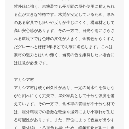
紫外線に強く、未塗装でも長期間の屋外使用に耐えられ
る点が大きな特徴です。木質が安定しているため、厚み
のある家具でも狂いや反りが生じにくく、構造材として
高い安心感があります。その一方で、日光や雨にさらさ
れる環境下では色味の変化が大きく、金褐色からくすん
だグレーへとほぼ1年ほどで明確に退色します。これは
素材の魅力とはいい難く、当初の色を維持したい場合に
は注意が必要です。
アカシア材
アカシア材は硬く耐久性があり、一定の耐水性を保ちな
がら割れにくく丈夫で、屋外家具として十分な強度を備
えています。その一方で、含水率の管理が不十分な材で
は、屋外環境での急激な乾燥や湿気により小割れが生じ
る可能性があります。また、部位によって色差が出やす
く、紫外線による退色も早いため、経年変化が均一に進