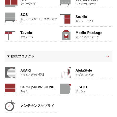
ラバーウッド
ストレージカート
SCS
Studio
ストレージカート・スタッカブ
ステューディオ
ル
Tavola
Media Package
タヴォーラ
メディアパッケージ
提携プロダクト
AKARI
AbitaStyle
イサムノグチの照明
アビタスタイル
Caimi [SNOWSOUND]
LISCIO
カイミ
リッショ
メンテナンス
サプライ