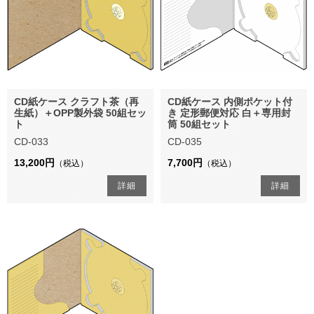
CD紙ケース クラフト茶（再
CD紙ケース 内側ポケット付
生紙）＋OPP製外袋 50組セッ
き 定形郵便対応 白＋専用封
ト
筒 50組セット
CD-033
CD-035
13,200円
7,700円
（税込）
（税込）
詳細
詳細