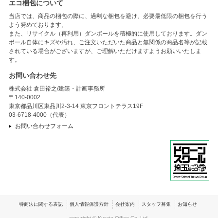
エコ梱包について
当店では、商品の梱包の際に、過剰な梱包を避け、必要最低限の梱包を行う
よう努めております。
また、リサイクル（再利用）ダンボールを積極的に使用しております。ダン
ボール自体にキズや汚れ、ご注文いただいた商品と無関係の商品名等が記載
されている場合がございますが、ご理解いただけますようお願いいたしま
す。
お問い合わせ先
株式会社 倉田裕之/建築・計画事務所
〒140-0002
東京都品川区東品川2-3-14 東京フロントテラス19F
03-6718-4000（代表）
お問い合わせフォーム
特商法に関する表記
個人情報保護方針
会社案内
スタッフ募集
お知らせ
copyright © Kurata Office Co.,Ltd.