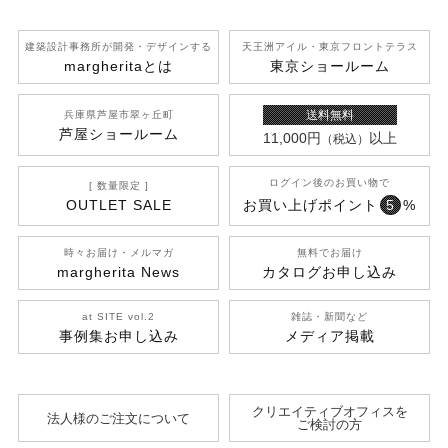
建築設計事務所が開発
・デザインする
天王洲アイル
・東京フロントテラス
margherita
とは
東京ショールーム
送料無料
兵庫県芦屋市翠ヶ丘町
芦屋ショールーム
11,000円
以上
（税込）
ログイン後のお買い物で
[ 数量限定 ]
OUTLET SALE
お買い上げポイント
5
%
時々お届け・メルマガ
無料でお届け
margherita News
カタログお申し込み
at SITE vol.2
雑誌・新聞など
事例集お申し込み
メディア掲載
クリエイティブオフィスを
法人様のご注文について
ご検討の方