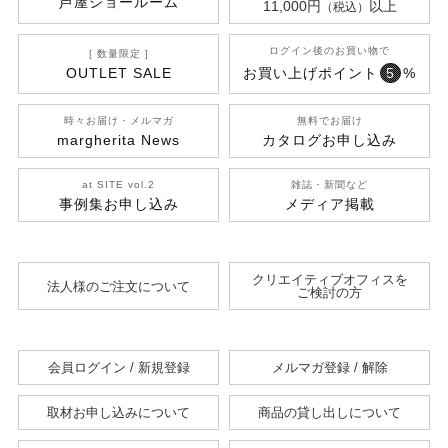
芦屋ショールーム
11,000円
以上
（税込）
ログイン後のお買い物で
[ 数量限定 ]
OUTLET SALE
お買い上げポイント
5
%
時々お届け・メルマガ
無料でお届け
margherita News
カタログお申し込み
at SITE vol.2
雑誌・新聞など
事例集お申し込み
メディア掲載
クリエイティブオフィスを
法人様のご注文について
ご検討の方
会員ログイン / 新規登録
メルマガ登録 / 解除
取材お申し込みについて
商品の貸し出しについて