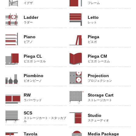
イグザ
フレーム
Ladder
Letto
ラダー
レット
Piano
Piega
ピアノ
ピエガ
Piega CL
Piega CM
ピエガ シーエル
ピエガ シーエム
Piombino
Projection
ピオンビーノ
プロジェクション
RW
Storage Cart
ラバーウッド
ストレージカート
SCS
Studio
ストレージカート・スタッカブ
ステューディオ
ル
Tavola
Media Package