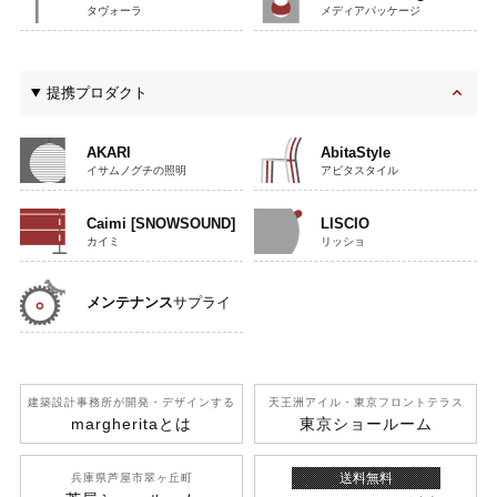
タヴォーラ
メディアパッケージ
提携プロダクト
AKARI
AbitaStyle
イサムノグチの照明
アビタスタイル
Caimi [SNOWSOUND]
LISCIO
カイミ
リッショ
メンテナンス
サプライ
建築設計事務所が開発
・デザインする
天王洲アイル
・東京フロントテラス
margherita
とは
東京ショールーム
送料無料
兵庫県芦屋市翠ヶ丘町