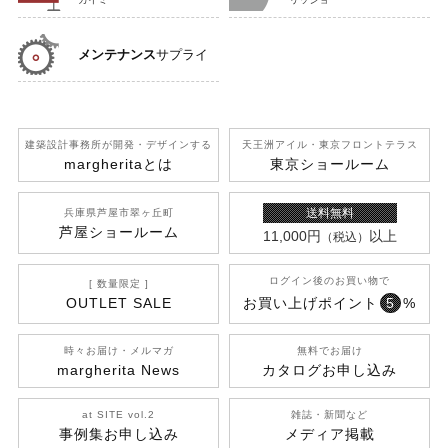
メンテナンス
サプライ
建築設計事務所が開発
・デザインする
天王洲アイル
・東京フロントテラス
margherita
とは
東京ショールーム
送料無料
兵庫県芦屋市翠ヶ丘町
芦屋ショールーム
11,000円
以上
（税込）
ログイン後のお買い物で
[ 数量限定 ]
OUTLET SALE
お買い上げポイント
5
%
時々お届け・メルマガ
無料でお届け
margherita News
カタログお申し込み
at SITE vol.2
雑誌・新聞など
事例集お申し込み
メディア掲載