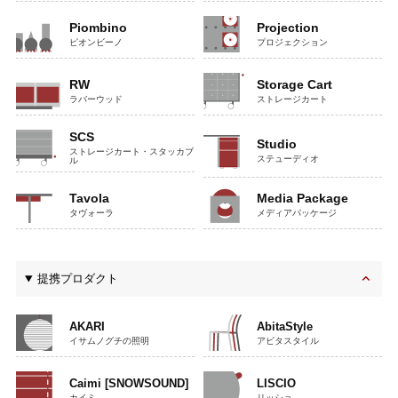
Piombino
Projection
ピオンビーノ
プロジェクション
RW
Storage Cart
ラバーウッド
ストレージカート
SCS
Studio
ストレージカート・スタッカブ
ステューディオ
ル
Tavola
Media Package
タヴォーラ
メディアパッケージ
提携プロダクト
AKARI
AbitaStyle
イサムノグチの照明
アビタスタイル
Caimi [SNOWSOUND]
LISCIO
カイミ
リッショ