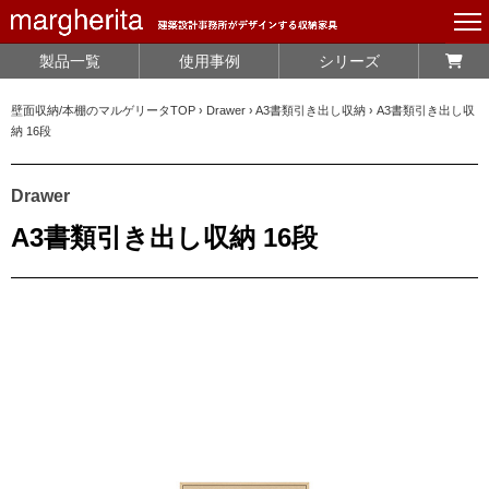
製品一覧
使用事例
シリーズ
壁面収納/本棚のマルゲリータTOP
›
Drawer
›
A3書類引き出し収納
›
A3書類引き出し収
納 16段
Drawer
A3書類引き出し収納 16段