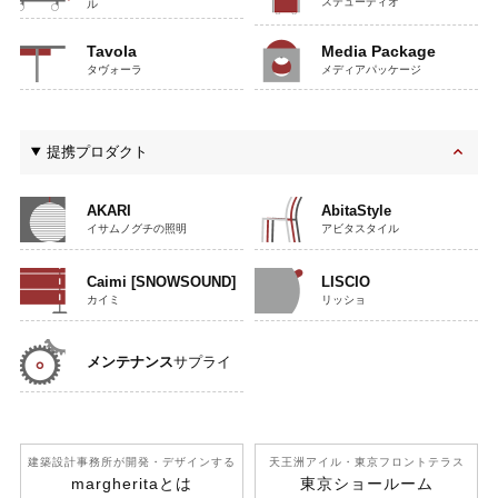
ステューディオ
ル
Tavola
Media Package
タヴォーラ
メディアパッケージ
提携プロダクト
AKARI
AbitaStyle
イサムノグチの照明
アビタスタイル
Caimi [SNOWSOUND]
LISCIO
カイミ
リッショ
メンテナンス
サプライ
建築設計事務所が開発
・デザインする
天王洲アイル
・東京フロントテラス
margherita
とは
東京ショールーム