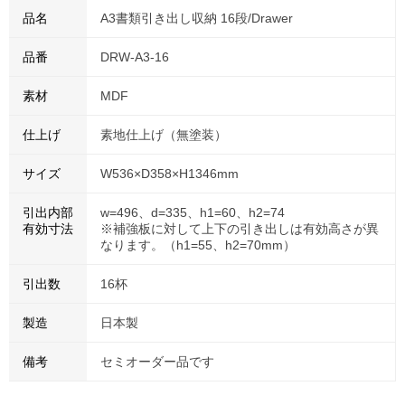
品名
A3書類引き出し収納 16段/Drawer
品番
DRW-A3-16
素材
MDF
仕上げ
素地仕上げ（無塗装）
サイズ
W536×D358×H1346mm
引出内部
w=496、d=335、h1=60、h2=74
有効寸法
※補強板に対して上下の引き出しは有効高さが異
なります。（h1=55、h2=70mm）
引出数
16杯
製造
日本製
備考
セミオーダー品です