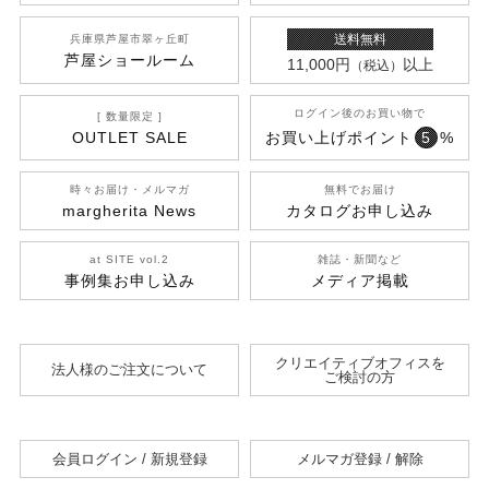
送料無料
兵庫県芦屋市翠ヶ丘町
芦屋ショールーム
11,000円
以上
（税込）
ログイン後のお買い物で
[ 数量限定 ]
OUTLET SALE
お買い上げポイント
5
%
時々お届け・メルマガ
無料でお届け
margherita News
カタログお申し込み
at SITE vol.2
雑誌・新聞など
事例集お申し込み
メディア掲載
クリエイティブオフィスを
法人様のご注文について
ご検討の方
会員ログイン / 新規登録
メルマガ登録 / 解除