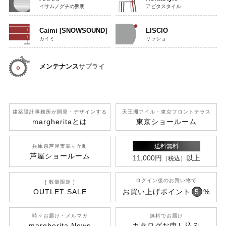
イサムノグチの照明
アビタスタイル
Caimi [SNOWSOUND]
LISCIO
カイミ
リッショ
メンテナンス
サプライ
建築設計事務所が開発
・デザインする
天王洲アイル
・東京フロントテラス
margherita
とは
東京ショールーム
送料無料
兵庫県芦屋市翠ヶ丘町
芦屋ショールーム
11,000円
以上
（税込）
ログイン後のお買い物で
[ 数量限定 ]
OUTLET SALE
お買い上げポイント
5
%
時々お届け・メルマガ
無料でお届け
margherita News
カタログお申し込み