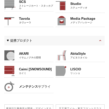
SCS
Studio
ストレージカート・スタッカブ
ステューディオ
ル
Tavola
Media Package
タヴォーラ
メディアパッケージ
提携プロダクト
AKARI
AbitaStyle
イサムノグチの照明
アビタスタイル
Caimi [SNOWSOUND]
LISCIO
カイミ
リッショ
メンテナンス
サプライ
建築設計事務所が開発
・デザインする
天王洲アイル
・東京フロントテラス