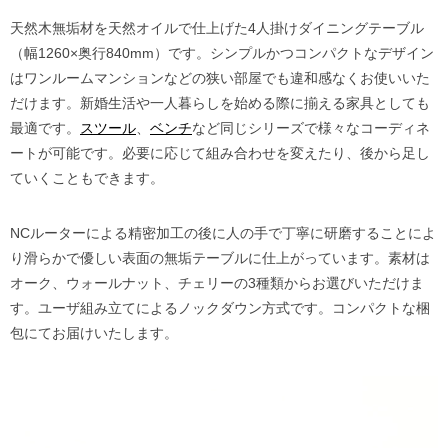
天然木無垢材を天然オイルで仕上げた4人掛けダイニングテーブル
（幅1260×奥行840mm）です。シンプルかつコンパクトなデザイン
はワンルームマンションなどの狭い部屋でも違和感なくお使いいた
だけます。新婚生活や一人暮らしを始める際に揃える家具としても
最適です。
スツール
、
ベンチ
など同じシリーズで様々なコーディネ
ートが可能です。必要に応じて組み合わせを変えたり、後から足し
ていくこともできます。
NCルーターによる精密加工の後に人の手で丁寧に研磨することによ
り滑らかで優しい表面の無垢テーブルに仕上がっています。素材は
オーク、ウォールナット、チェリーの3種類からお選びいただけま
す。ユーザ組み立てによるノックダウン方式です。コンパクトな梱
包にてお届けいたします。