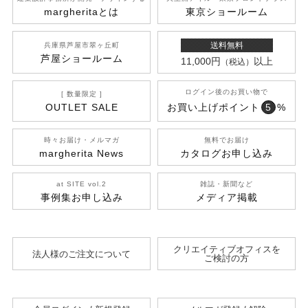
margherita
とは
東京ショールーム
送料無料
兵庫県芦屋市翠ヶ丘町
芦屋ショールーム
11,000円
以上
（税込）
ログイン後のお買い物で
[ 数量限定 ]
OUTLET SALE
お買い上げポイント
5
%
時々お届け・メルマガ
無料でお届け
margherita News
カタログお申し込み
at SITE vol.2
雑誌・新聞など
事例集お申し込み
メディア掲載
クリエイティブオフィスを
法人様のご注文について
ご検討の方