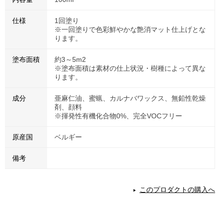
仕様
1回塗り
※一回塗りで色彩鮮やかな艶消マット仕上げとな
ります。
塗布面積
約3～5m2
※塗布面積は素材の仕上状況・樹種によって異な
ります。
成分
亜麻仁油、蜜蝋、カルナバワックス、無鉛性乾燥
剤、顔料
※揮発性有機化合物0%、完全VOCフリー
原産国
ベルギー
備考
このプロダクトの購入へ