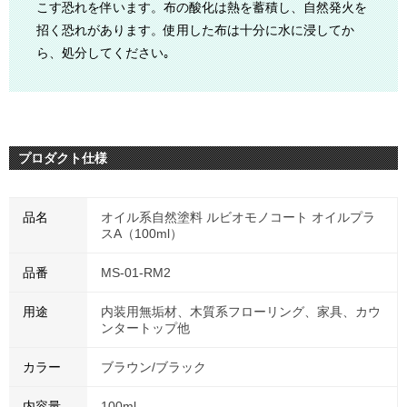
こす恐れを伴います。布の酸化は熱を蓄積し、自然発火を
招く恐れがあります。使用した布は十分に水に浸してか
ら、処分してください｡
プロダクト仕様
品名
オイル系自然塗料 ルビオモノコート オイルプラ
スA（100ml）
品番
MS-01-RM2
用途
内装用無垢材、木質系フローリング、家具、カウ
ンタートップ他
カラー
ブラウン/ブラック
内容量
100ml