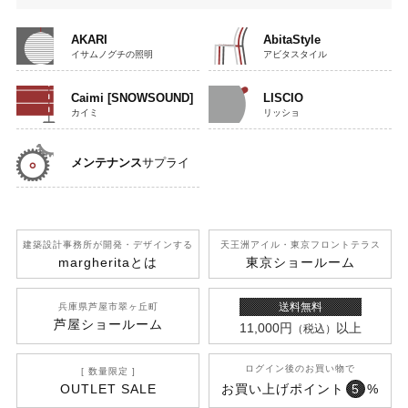
AKARI
AbitaStyle
イサムノグチの照明
アビタスタイル
Caimi [SNOWSOUND]
LISCIO
カイミ
リッショ
メンテナンス
サプライ
建築設計事務所が開発
・デザインする
天王洲アイル
・東京フロントテラス
margherita
とは
東京ショールーム
送料無料
兵庫県芦屋市翠ヶ丘町
芦屋ショールーム
11,000円
以上
（税込）
ログイン後のお買い物で
[ 数量限定 ]
OUTLET SALE
お買い上げポイント
5
%