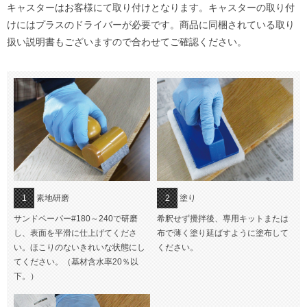
キャスターはお客様にて取り付けとなります。キャスターの取り付
けにはプラスのドライバーが必要です。商品に同梱されている取り
扱い説明書もございますので合わせてご確認ください。
1
素地研磨
2
塗り
サンドペーパー#180～240で研磨
希釈せず攪拌後、専用キットまたは
し、表面を平滑に仕上げてくださ
布で薄く塗り延ばすように塗布して
い。ほこりのないきれいな状態にし
ください。
てください。（基材含水率20％以
下。）