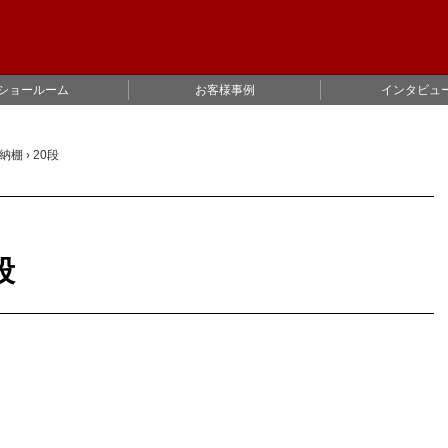
ショールーム
お客様事例
インタビュ
収納棚
›
20段
段