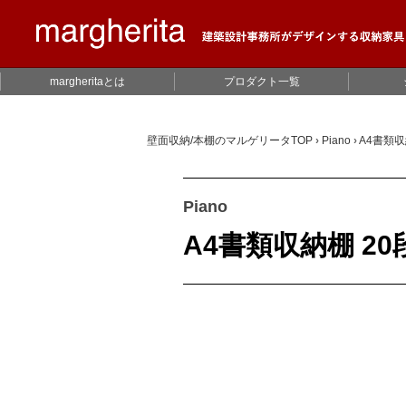
margheritaとは
プロダクト一覧
壁面収納/本棚のマルゲリータTOP
›
Piano
›
A4書類
Piano
A4書類収納棚 20