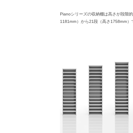
Pianoシリーズの収納棚は高さが段階
1181mm）から21段（高さ1758m