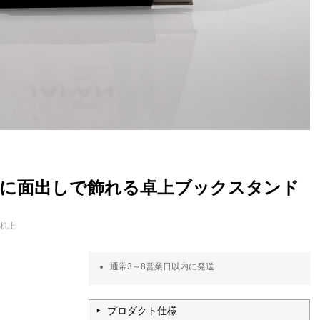
ずに面出しで飾れる卓上ブックスタンド
 机上
通常3～8営業日以内に発送
プロダクト仕様