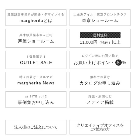
建築設計事務所が開発
・デザインする
天王洲アイル
・東京フロントテラス
margherita
とは
東京ショールーム
送料無料
兵庫県芦屋市翠ヶ丘町
芦屋ショールーム
11,000円
以上
（税込）
ログイン後のお買い物で
[ 数量限定 ]
OUTLET SALE
お買い上げポイント
5
%
時々お届け・メルマガ
無料でお届け
margherita News
カタログお申し込み
at SITE vol.2
雑誌・新聞など
事例集お申し込み
メディア掲載
クリエイティブオフィスを
法人様のご注文について
ご検討の方