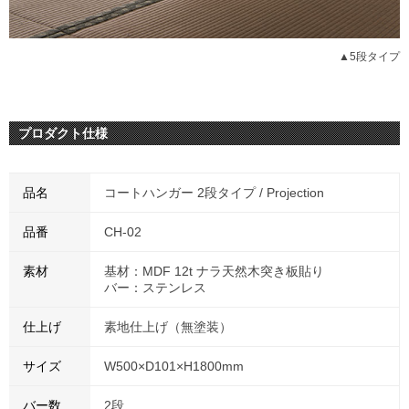
▲5段タイプ
プロダクト仕様
品名
コートハンガー 2段タイプ / Projection
品番
CH-02
素材
基材：MDF 12t ナラ天然木突き板貼り
バー：ステンレス
仕上げ
素地仕上げ（無塗装）
サイズ
W500×D101×H1800mm
バー数
2段