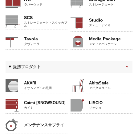
ラバーウッド
ストレージカート
SCS
Studio
ストレージカート・スタッカブ
ステューディオ
ル
Tavola
Media Package
タヴォーラ
メディアパッケージ
提携プロダクト
AKARI
AbitaStyle
イサムノグチの照明
アビタスタイル
Caimi [SNOWSOUND]
LISCIO
カイミ
リッショ
メンテナンス
サプライ