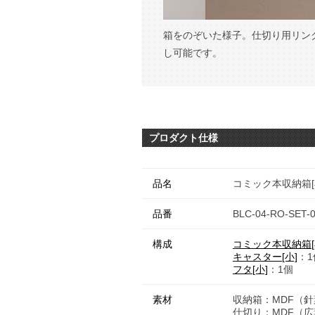
箱をのぞいた様子。仕切り用リン
し可能です。
プロダクト仕様
品名
コミック本収納箱[小
品番
BLC-04-RO-SET-
構成
コミック本収納箱[
キャスター[小]
：1
フタ[小]
：1個
素材
収納箱：MDF（
仕切り：MDF（