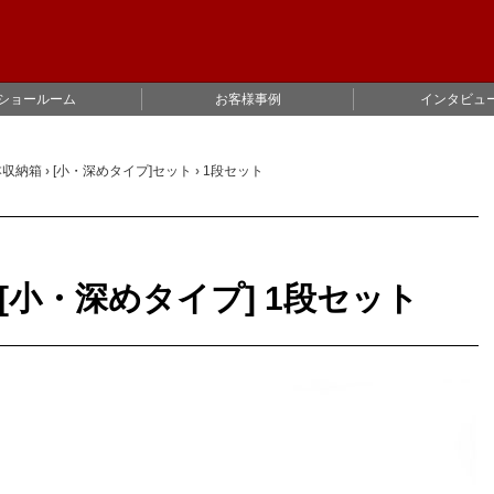
ショールーム
お客様事例
インタビュ
本収納箱
›
[小・深めタイプ]セット
›
1段セット
小・深めタイプ] 1段セット