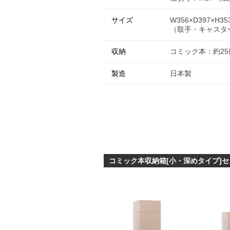
サイズ
W356×D397×H3
（取手・キャスタ
収納
コミック本：約25
製造
日本製
コミック本収納箱[小・深めタイプ]