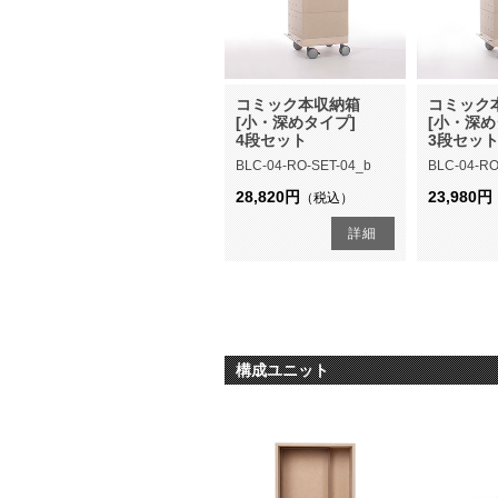
コミック本収納箱
コミック
[小・深めタイプ]
[小・深め
4段セット
3段セッ
BLC-04-RO-SET-04_b
BLC-04-RO
28,820円
23,980円
（税込）
詳細
構成ユニット