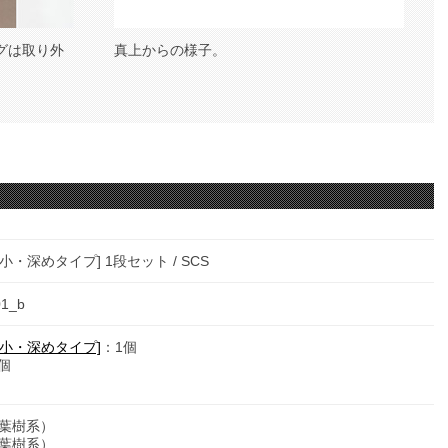
グは取り外
真上からの様子。
・深めタイプ] 1段セット / SCS
01_b
小・深めタイプ]
：1個
個
針葉樹系）
広葉樹系）