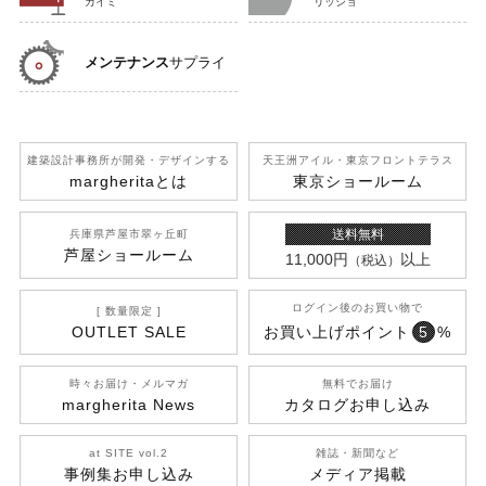
カイミ
リッショ
メンテナンス
サプライ
建築設計事務所が開発
・デザインする
天王洲アイル
・東京フロントテラス
margherita
とは
東京ショールーム
送料無料
兵庫県芦屋市翠ヶ丘町
芦屋ショールーム
11,000円
以上
（税込）
ログイン後のお買い物で
[ 数量限定 ]
OUTLET SALE
お買い上げポイント
5
%
時々お届け・メルマガ
無料でお届け
margherita News
カタログお申し込み
at SITE vol.2
雑誌・新聞など
事例集お申し込み
メディア掲載