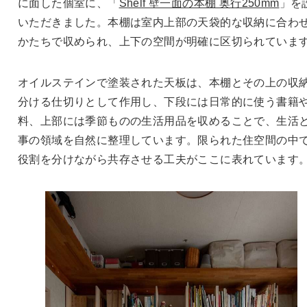
に面した個室に、「
Shelf 壁一面の本棚 奥行250mm
」を
いただきました。本棚は室内上部の天袋的な収納に合わ
かたちで収められ、上下の空間が明確に区切られていま
オイルステインで塗装された天板は、本棚とその上の収
分ける仕切りとして作用し、下段には日常的に使う書籍
料、上部には季節ものの生活用品を収めることで、生活
事の領域を自然に整理しています。限られた住空間の中
役割を分けながら共存させる工夫がここに表れています