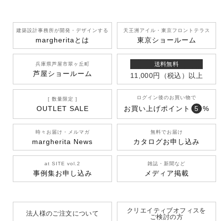
建築設計事務所が開発
・デザインする
天王洲アイル
・東京フロントテラス
margherita
とは
東京ショールーム
送料無料
兵庫県芦屋市翠ヶ丘町
芦屋ショールーム
11,000円
（税込）
以上
ログイン後のお買い物で
[ 数量限定 ]
OUTLET SALE
お買い上げポイント
5
%
時々お届け・メルマガ
無料でお届け
margherita News
カタログお申し込み
at SITE vol.2
雑誌・新聞など
事例集お申し込み
メディア掲載
クリエイティブオフィスを
法人様のご注文について
ご検討の方