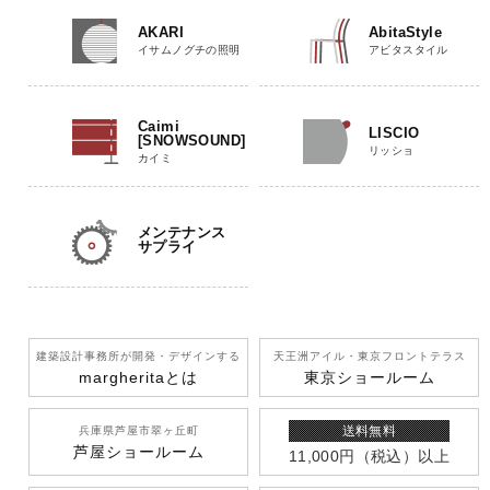
AKARI
AbitaStyle
イサムノグチの照明
アビタスタイル
Caimi
LISCIO
[SNOWSOUND]
リッショ
カイミ
メンテナンス
サプライ
建築設計事務所が開発
・デザインする
天王洲アイル
・東京フロントテラス
margherita
とは
東京ショールーム
送料無料
兵庫県芦屋市翠ヶ丘町
芦屋ショールーム
11,000円
（税込）
以上