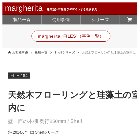
製品一覧
使用事例
シリーズ
margherita “FILES”（事例一覧）
お客様事例
投稿一覧
Shelfシリーズ
天然木フローリングと珪藻土の室内に
FILE 184
天然木フローリングと珪藻土の
内に
壁一面の本棚 奥行250mm / Shelf
2014/6/4
Shelfシリーズ