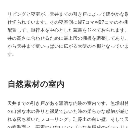
リビングと寝室が、天井までの引き戸によって緩やかな
仕切られています。その寝室側に縦
7
コマ
×
横
7
コマの本棚
配置して、単行本を中心とした蔵書を並べておられます
井の高さに合わせるために最上段の棚板を調整してあり
から天井まで壁いっぱいに広がる大型の本棚となってい
す。
自然素材の室内
天井までの引き戸がある瀟洒な内装の室内です。無垢材
の自然な木の香りと裸足で歩いた時の柔らかな感触が感
れる落ち着いたフローリング、珪藻土の白い壁、そして
の塗装面と、要素の少ないシンプルな色構成のインテリ