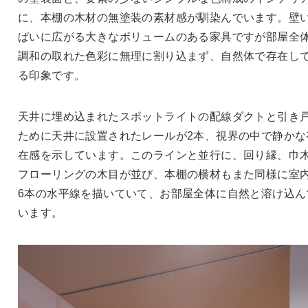
に、本棚の木材の無塗装の素材感が馴染んでいます。壁
ぱいに広がる大きなボリュームのある家具ですが部屋全
調和の取れた色彩に無理に割り込まず、自然体で存在し
る印象です。
天井に埋め込まれたスポットライトの配線ダクトと引き
ために天井に設置されたレールが
2
本、視界の中で静かな
在感を示しています。このラインと並行に、回り縁、巾
フローリングの木目が並び、本棚の横材もまた同様に室
6
本の水平線を描いていて、お部屋全体に自然と溶け込ん
います。