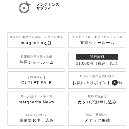
メンテナンス
サプライ
建築設計事務所が開発
・デザインする
天王洲アイル
・東京フロントテラス
margherita
とは
東京ショールーム
送料無料
兵庫県芦屋市翠ヶ丘町
芦屋ショールーム
11,000円
（税込）
以上
ログイン後のお買い物で
[ 数量限定 ]
OUTLET SALE
お買い上げポイント
5
%
時々お届け・メルマガ
無料でお届け
margherita News
カタログお申し込み
at SITE vol.2
雑誌・新聞など
事例集お申し込み
メディア掲載