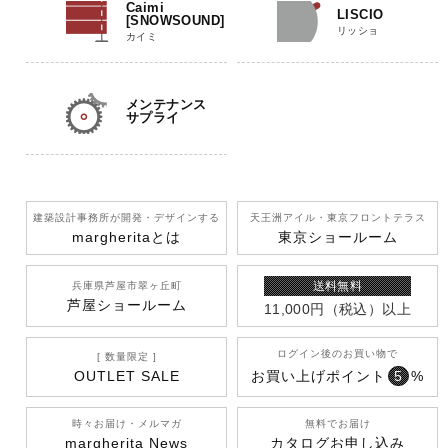
Caimi
LISCIO
[SNOWSOUND]
リッショ
カイミ
メンテナンス
サプライ
建築設計事務所が開発
・デザインする
天王洲アイル
・東京フロントテラス
margherita
とは
東京ショールーム
送料無料
兵庫県芦屋市翠ヶ丘町
芦屋ショールーム
11,000円
（税込）
以上
ログイン後のお買い物で
[ 数量限定 ]
OUTLET SALE
お買い上げポイント
5
%
時々お届け・メルマガ
無料でお届け
margherita News
カタログお申し込み