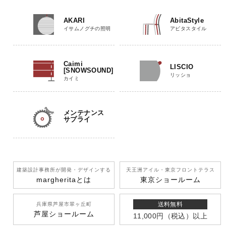
AKARI
AbitaStyle
イサムノグチの照明
アビタスタイル
Caimi
LISCIO
[SNOWSOUND]
リッショ
カイミ
メンテナンス
サプライ
建築設計事務所が開発
・デザインする
天王洲アイル
・東京フロントテラス
margherita
とは
東京ショールーム
送料無料
兵庫県芦屋市翠ヶ丘町
芦屋ショールーム
11,000円
（税込）
以上