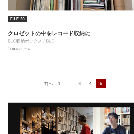
FILE 50
クロゼットの中をレコード収納に
BLC収納ボックス / BLC
BLCシリーズ
前へ
1
…
3
4
5