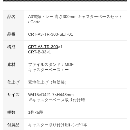
品名
A3書類トレー 高さ300mm キャスターベースセット
/ Carta
品番
CRT-A3-TR-300-SET-01
構成
CRT-A3-TR-300
×1
CRT-B-03
×1
素材
ファイルスタンド：MDF
キャスターベース：ー
仕上げ
素地仕上げ（無塗装）
サイズ
W415×D421.7×H448mm
※キャスターベース取り付け時
棚数
1列×5段
付属品
キャスター取り付け用レンチ1本