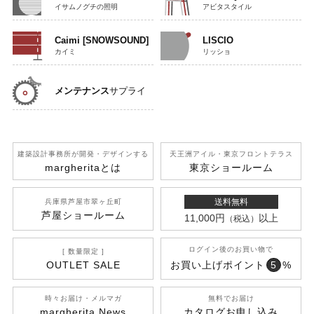
イサムノグチの照明
アビタスタイル
Caimi [SNOWSOUND]
LISCIO
カイミ
リッショ
メンテナンス
サプライ
建築設計事務所が開発
・デザインする
天王洲アイル
・東京フロントテラス
margherita
とは
東京ショールーム
送料無料
兵庫県芦屋市翠ヶ丘町
芦屋ショールーム
11,000円
以上
（税込）
ログイン後のお買い物で
[ 数量限定 ]
OUTLET SALE
お買い上げポイント
5
%
時々お届け・メルマガ
無料でお届け
margherita News
カタログお申し込み