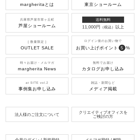
margherita
とは
東京ショールーム
送料無料
兵庫県芦屋市翠ヶ丘町
芦屋ショールーム
11,000円
以上
（税込）
ログイン後のお買い物で
[ 数量限定 ]
OUTLET SALE
お買い上げポイント
5
%
時々お届け・メルマガ
無料でお届け
margherita News
カタログお申し込み
at SITE vol.2
雑誌・新聞など
事例集お申し込み
メディア掲載
クリエイティブオフィスを
法人様のご注文について
ご検討の方
会員ログイン / 新規登録
メルマガ登録 / 解除