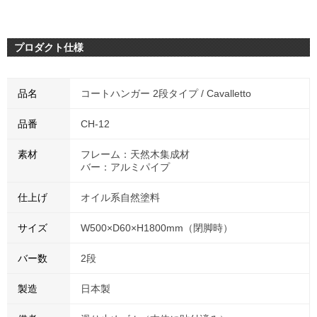
プロダクト仕様
品名
コートハンガー 2段タイプ / Cavalletto
品番
CH-12
素材
フレーム：天然木集成材
バー：アルミパイプ
仕上げ
オイル系自然塗料
サイズ
W500×D60×H1800mm（閉脚時）
バー数
2段
製造
日本製