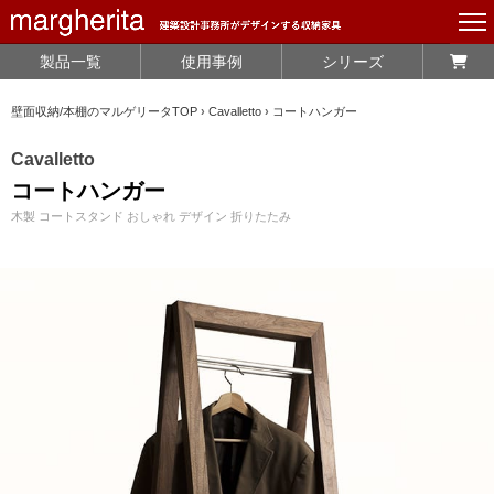
製品一覧
使用事例
シリーズ
壁面収納/本棚のマルゲリータTOP
›
Cavalletto
›
コートハンガー
Cavalletto
コートハンガー
木製 コートスタンド おしゃれ デザイン 折りたたみ