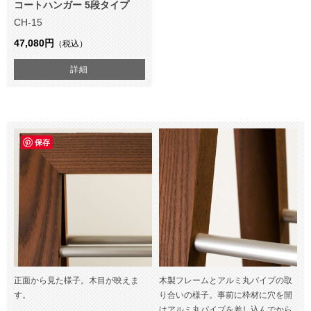
コートハンガー 5段タイプ
CH-15
47,080円
（税込）
詳細
保存
正面から見た様子。木目が映えま
木製フレームとアルミ丸パイプの取
す。
り合いの様子。事前に枠材に穴を開
けアルミ丸パイプを差し込んでから