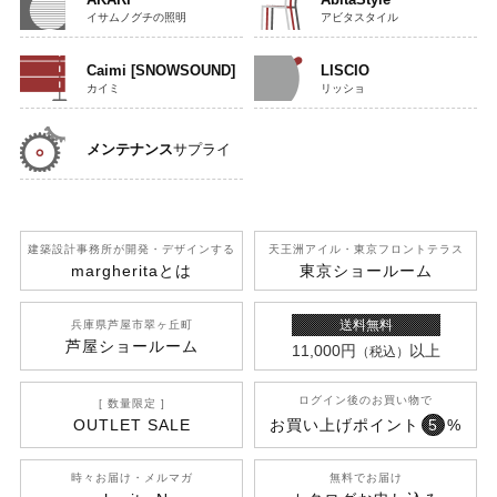
イサムノグチの照明
アビタスタイル
Caimi [SNOWSOUND]
LISCIO
カイミ
リッショ
メンテナンス
サプライ
建築設計事務所が開発
・デザインする
天王洲アイル
・東京フロントテラス
margherita
とは
東京ショールーム
送料無料
兵庫県芦屋市翠ヶ丘町
芦屋ショールーム
11,000円
以上
（税込）
ログイン後のお買い物で
[ 数量限定 ]
OUTLET SALE
お買い上げポイント
5
%
時々お届け・メルマガ
無料でお届け