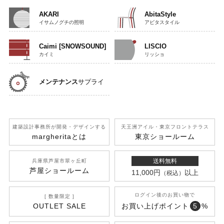
AKARI
AbitaStyle
イサムノグチの照明
アビタスタイル
Caimi [SNOWSOUND]
LISCIO
カイミ
リッショ
メンテナンス
サプライ
建築設計事務所が開発
・デザインする
天王洲アイル
・東京フロントテラス
margherita
とは
東京ショールーム
送料無料
兵庫県芦屋市翠ヶ丘町
芦屋ショールーム
11,000円
以上
（税込）
ログイン後のお買い物で
[ 数量限定 ]
OUTLET SALE
お買い上げポイント
5
%