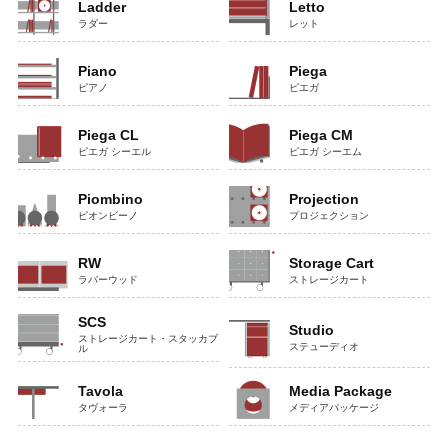
Ladder
Letto
ラダー
レット
Piano
Piega
ピアノ
ピエガ
Piega CL
Piega CM
ピエガ シーエル
ピエガ シーエム
Piombino
Projection
ピオンビーノ
プロジェクション
RW
Storage Cart
ラバーウッド
ストレージカート
SCS
Studio
ストレージカート・スタッカブ
ステューディオ
ル
Tavola
Media Package
タヴォーラ
メディアパッケージ