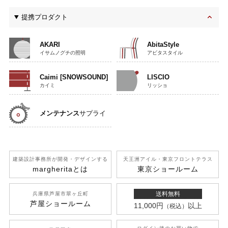
提携プロダクト
AKARI
AbitaStyle
イサムノグチの照明
アビタスタイル
Caimi [SNOWSOUND]
LISCIO
カイミ
リッショ
メンテナンス
サプライ
建築設計事務所が開発
・デザインする
天王洲アイル
・東京フロントテラス
margherita
とは
東京ショールーム
送料無料
兵庫県芦屋市翠ヶ丘町
芦屋ショールーム
11,000円
以上
（税込）