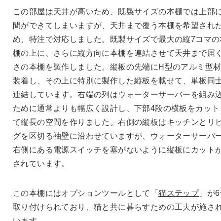
この部屋は天井が高いため、既製サイズの本棚では上部
間ができてしまいますが、天井まで覆う本棚を希望され
め、特注で対応しました。既製サイズで最大の縦7コマの
棚の上に、さらに縦方向に本棚を連結させて天井まで届
さの本棚を製作しました。縦板の先端にH型のアルミ型
装着し、その上に特別に製作した縦板を載せて、単板同
連結しています。右端の列はウォーターサーバーを組み
ために通常よりも幅広く設計し、下部4段の横板をカット
て縦長の空間を作りました。右側の縦板はキッチンとリ
グを区切る袖壁に沿わせていますが、ウォーターサーバ
右側にある電源スイッチを塞がないように縦板にカット
されています。
この本棚にはオプションツールとして「
猫ステップ
」が6
取り付けられており、猫と共に暮らすための工夫が施さ
います。