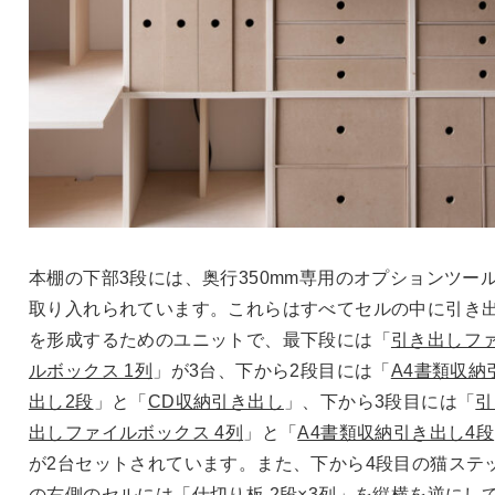
本棚の下部3段には、奥行350mm専用のオプションツー
取り入れられています。これらはすべてセルの中に引き
を形成するためのユニットで、最下段には「
引き出しフ
ルボックス 1列
」が3台、下から2段目には「
A4書類収納
出し2段
」と「
CD収納引き出し
」、下から3段目には「
引
出しファイルボックス 4列
」と「
A4書類収納引き出し4段
が2台セットされています。また、下から4段目の猫ステ
の右側のセルには「仕切り板 2段×3列」を縦横を逆にし