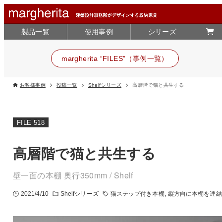
製品一覧
使用事例
シリーズ
margherita “FILES”（事例一覧）
お客様事例
投稿一覧
Shelfシリーズ
高層階で猫と共生する
FILE 518
高層階で猫と共生する
壁一面の本棚 奥行350mm / Shelf
2021/4/10
Shelfシリーズ
猫ステップ付き本棚
縦方向に本棚を連結