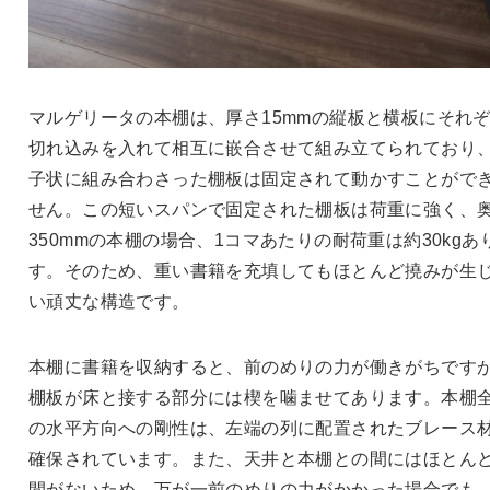
マルゲリータの本棚は、厚さ15mmの縦板と横板にそれ
切れ込みを入れて相互に嵌合させて組み立てられており
子状に組み合わさった棚板は固定されて動かすことがで
せん。この短いスパンで固定された棚板は荷重に強く、
350mmの本棚の場合、1コマあたりの耐荷重は約30kgあ
す。そのため、重い書籍を充填してもほとんど撓みが生
い頑丈な構造です。
本棚に書籍を収納すると、前のめりの力が働きがちです
棚板が床と接する部分には楔を噛ませてあります。本棚
の水平方向への剛性は、左端の列に配置されたブレース
確保されています。また、天井と本棚との間にはほとん
間がないため、万が一前のめりの力がかかった場合でも