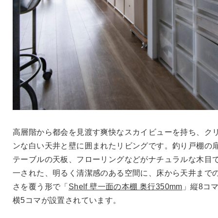
高層階から都会を見渡す爽快なスカイビューを持ち、ク
ンな白い天井と壁に囲まれたリビングです。釣り戸棚の
テーブルの天板、フローリングなどがナチュラルな木目
一された、明るく清潔感のある空間に、床から天井まで
さを覆う形で「
Shelf 壁一面の本棚 奥行350mm
」縦8コマ
横5コマが設置されています。