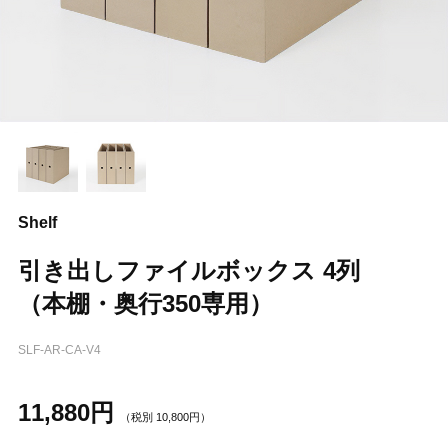
Shelf
引き出しファイルボックス 4列
（本棚・奥行350専用）
SLF-AR-CA-V4
11,880
円
（税別
10,800
円）