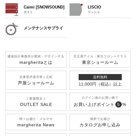
Caimi [SNOWSOUND]
LISCIO
カイミ
リッショ
メンテナンス
サプライ
建築設計事務所が開発
・デザインする
天王洲アイル
・東京フロントテラス
margherita
とは
東京ショールーム
送料無料
兵庫県芦屋市翠ヶ丘町
芦屋ショールーム
11,000円
（税込）
以上
ログイン後のお買い物で
[ 数量限定 ]
OUTLET SALE
お買い上げポイント
5
%
時々お届け・メルマガ
無料でお届け
margherita News
カタログお申し込み