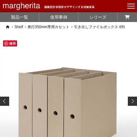
製品一覧
使用事例
シリーズ
home
Shelf
奥行350mm専用カセット
引き出しファイルボックス 4列
保存