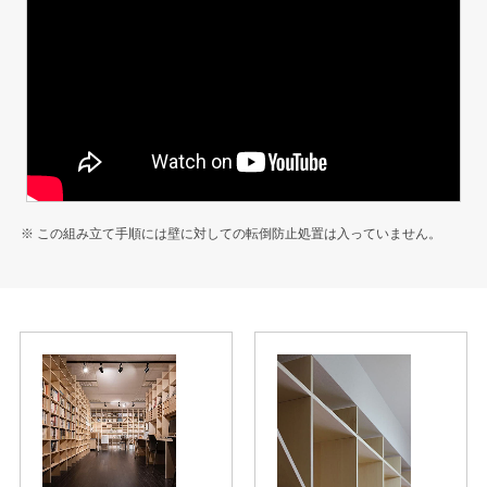
※ この組み立て手順には壁に対しての転倒防止処置は入っていません。