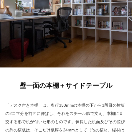
壁一面の本棚＋サイドテーブル
「デスク付き本棚」は、奥行350mmの本棚の下から3段目の横板
の2コマ分を前面に伸ばし、それをスチール脚で支え、本棚に直
交する形で机が付いた形のものです。伸長した机面及びその並び
の列の横板は、そこだけ板厚を24mmとして（他の横材、縦材は