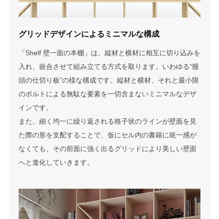
グリッドデザインによる
ミニマルな構成
「Shelf 壁一面の本棚」は、縦材と横材に相互に切り込みを
入れ、嵌合させて組み立てる方式を取ります。いわゆる“饅
頭の仕切り板”の様な構成です。縦材と横材、それと最小限
のボルトによる無駄な要素を一切含まないミニマルなデザ
インです。
また、細く均一に繰り返される格子状のラインが壁面を見
た際の形を支配することで、仮にセル内の書籍に統一感が
なくても、その前面に強く出るグリッドにより美しい壁面
へと進化していきます。