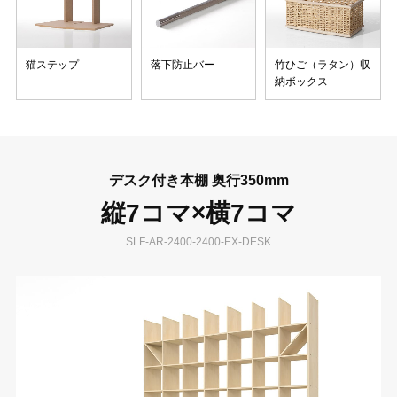
猫ステップ
落下防止バー
竹ひご（ラタン）収
納ボックス
デスク付き本棚 奥行350mm
縦7コマ×横7コマ
SLF-AR-2400-2400-EX-DESK