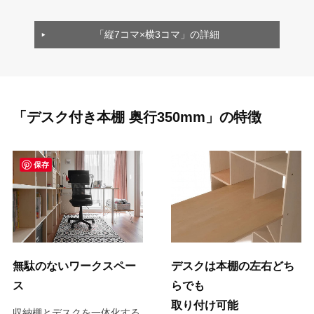
「縦7コマ×横3コマ」の詳細
「デスク付き本棚 奥行350mm」の特徴
保存
無駄のないワークスペー
デスクは本棚の左右どち
ス
らでも
取り付け可能
収納棚とデスクを一体化する