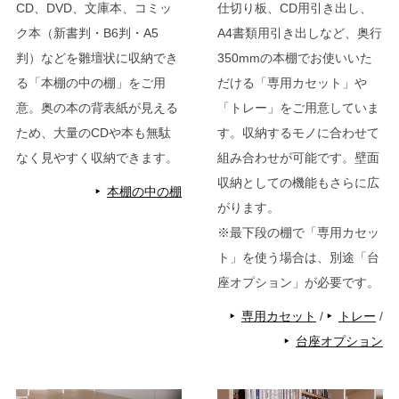
CD、DVD、文庫本、コミッ
仕切り板、CD用引き出し、
ク本（新書判・B6判・A5
A4書類用引き出しなど、奥行
判）などを雛壇状に収納でき
350mmの本棚でお使いいた
る「本棚の中の棚」をご用
だける「専用カセット」や
意。奥の本の背表紙が見える
「トレー」をご用意していま
ため、大量のCDや本も無駄
す。収納するモノに合わせて
なく見やすく収納できます。
組み合わせが可能です。壁面
収納としての機能もさらに広
本棚の中の棚
がります。
※最下段の棚で「専用カセッ
ト」を使う場合は、別途「台
座オプション」が必要です。
専用カセット
/
トレー
/
台座オプション