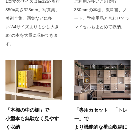
1コマのサイズは幅325×奥行
ご利用が多いこの奥行
350×高さ325mm。写真集、
350mmの本棚。教科書、ノ
美術全集、画集などに多
ート、学校用品と合わせてラ
い“A4サイズよりも少し大き
ンドセルもまとめて収納。
め”の本を大量に収納できま
す。
「本棚の中の棚」で
「専用カセット」「トレ
小型本も無駄なく見やす
ー」で
く収納
より機能的な壁面収納に