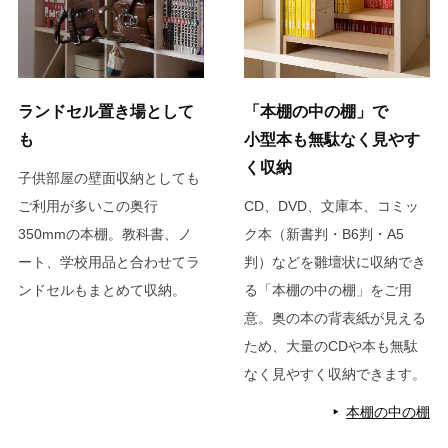
ランドセル置き場として
「本棚の中の棚」で
も
小型本も無駄なく見やす
く収納
子供部屋の壁面収納としても
ご利用が多いこの奥行
CD、DVD、文庫本、コミッ
350mmの本棚。教科書、ノ
ク本（新書判・B6判・A5
ート、学校用品と合わせてラ
判）などを雛壇状に収納でき
ンドセルもまとめて収納。
る「本棚の中の棚」をご用
意。奥の本の背表紙が見える
ため、大量のCDや本も無駄
なく見やすく収納できます。
本棚の中の棚