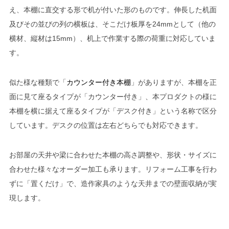
え、本棚に直交する形で机が付いた形のものです。伸長した机面
及びその並びの列の横板は、そこだけ板厚を24mmとして（他の
横材、縦材は15mm）、机上で作業する際の荷重に対応していま
す。
似た様な種類で「
カウンター付き本棚
」がありますが、本棚を正
面に見て座るタイプが「カウンター付き」、本プロダクトの様に
本棚を横に据えて座るタイプが「デスク付き」という名称で区分
しています。デスクの位置は左右どちらでも対応できます。
お部屋の天井や梁に合わせた本棚の高さ調整や、形状・サイズに
合わせた様々なオーダー加工も承ります。リフォーム工事を行わ
ずに「置くだけ」で、造作家具のような天井までの壁面収納が実
現します。