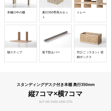
本棚の中の棚
奥行350専用カセッ
トレー
ト
猫ステップ
落下防止バー
竹ひご（ラタン）収
納ボックス
スタンディングデスク付き本棚 奥行350mm
縦7コマ×横7コマ
SLF-AR-2400-2400-STG