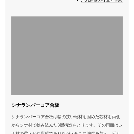
たわみ量の計算と実験
シナランバーコア合板
シナランバーコア合板は幅の狭い端材を固めた芯材を両側
からシナ材で挟み込んだ3層構造をとります。その両面はシ
ナ材の柔らかな質感でありながらそこに強度を与え、反り