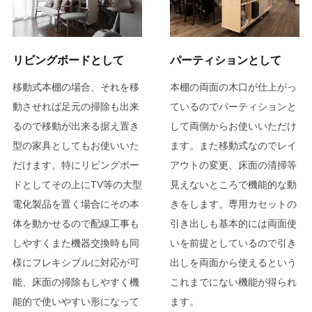
リビングボードとして
パーティションとして
移動式本棚の場合、それを移
本棚の両面の木口が仕上がっ
動させれば足元の掃除も出来
ているのでパーティションと
るので移動が出来る据え置き
して両側からお使いいただけ
型の家具としてもお使いいた
ます。また移動式なのでレイ
だけます。特にリビングボー
アウトの変更、床面の清掃等
ドとしてその上にTV等の大型
見えないところで機能的な動
電化製品を置く場合にその本
きをします。専用カセットの
体を動かせるので配線工事も
引き出しも基本的には両面使
しやすくまた機器交換時も同
いを前提としているので引き
様にフレキシブルに対応が可
出しを両面から使えるという
能、床面の掃除もしやすく機
これまでにない機能が得られ
能的で使いやすい形になって
ます。