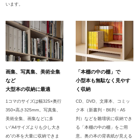
います。
画集、写真集、美術全集
「本棚の中の棚」で
など
小型本も無駄なく見やす
大型本の収納に最適
く収納
1コマのサイズは幅325×奥行
CD、DVD、文庫本、コミッ
350×高さ325mm。写真集、
ク本（新書判・B6判・A5
美術全集、画集などに多
判）などを雛壇状に収納でき
い“A4サイズよりも少し大き
る「本棚の中の棚」をご用
め”の本を大量に収納できま
意。奥の本の背表紙が見える