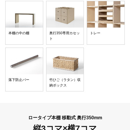
本棚の中の棚
奥行350専用カセッ
トレー
ト
落下防止バー
竹ひご（ラタン）収
納ボックス
ロータイプ本棚 移動式 奥行350mm
縦3コマ×横7コマ