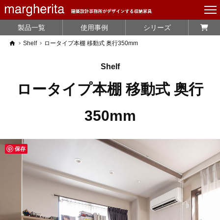
製品一覧
使用事例
シリーズ
home
Shelf
ロータイプ本棚 移動式 奥行350mm
Shelf
ロータイプ本棚 移動式 奥行
350mm
保存