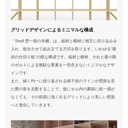
グリッドデザインによる
ミニマルな構成
「Shelf 壁一面の本棚」は、縦材と横材に相互に切り込みを
入れ、嵌合させて組み立てる方式を取ります。いわゆる“饅
頭の仕切り板”の様な構成です。縦材と横材、それと最小限
のボルトによる無駄な要素を一切含まないミニマルなデザ
インです。
また、細く均一に繰り返される格子状のラインが壁面を見
た際の形を支配することで、仮にセル内の書籍に統一感が
なくても、その前面に強く出るグリッドにより美しい壁面
へと進化していきます。