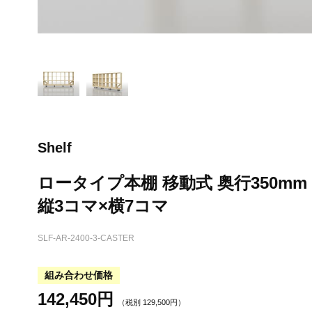
Shelf
ロータイプ本棚 移動式 奥行350mm
縦3コマ×横7コマ
SLF-AR-2400-3-CASTER
組み合わせ価格
142,450
円
（税別
129,500
円）