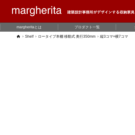
margheritaとは
プロダクト一覧
home
Shelf
ロータイプ本棚 移動式 奥行350mm
縦3コマ×横7コマ