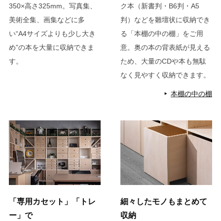
350×高さ325mm。写真集、
ク本（新書判・B6判・A5
美術全集、画集などに多
判）などを雛壇状に収納でき
い“A4サイズよりも少し大き
る「本棚の中の棚」をご用
め”の本を大量に収納できま
意。奥の本の背表紙が見える
す。
ため、大量のCDや本も無駄
なく見やすく収納できます。
本棚の中の棚
「専用カセット」「トレ
細々したモノもまとめて
ー」で
収納