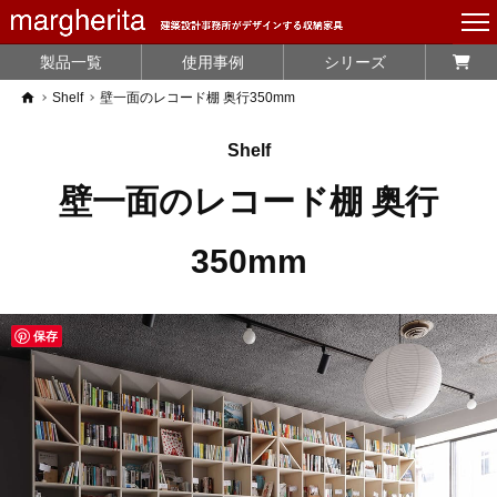
製品一覧
使用事例
シリーズ
home
Shelf
壁一面のレコード棚 奥行350mm
Shelf
壁一面のレコード棚 奥行
350mm
保存