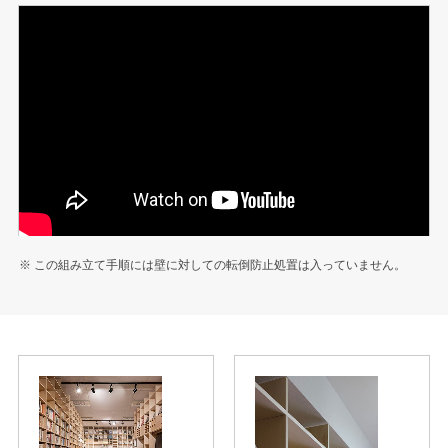
※ この組み立て手順には壁に対しての転倒防止処置は入っていません。