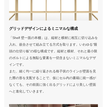
グリッドデザインによる
ミニマルな構成
「Shelf 壁一面の本棚」は、縦材と横材に相互に切り込みを
入れ、嵌合させて組み立てる方式を取ります。いわゆる“饅
頭の仕切り板”の様な構成です。縦材と横材、それと最小限
のボルトによる無駄な要素を一切含まないミニマルなデザ
インです。
また、細く均一に繰り返される格子状のラインが壁面を見
た際の形を支配することで、仮にセル内の書籍に統一感が
なくても、その前面に強く出るグリッドにより美しい壁面
へと進化していきます。