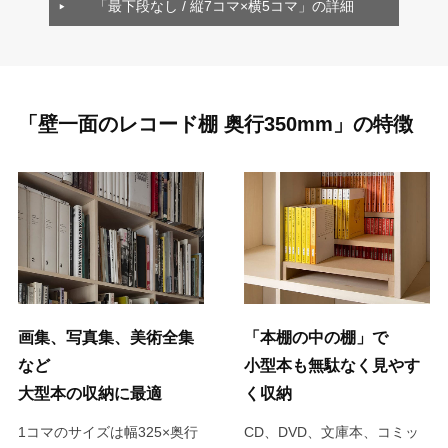
「最下段なし / 縦7コマ×横5コマ」の詳細
「壁一面のレコード棚 奥行350mm」の特徴
画集、写真集、美術全集
「本棚の中の棚」で
など
小型本も無駄なく見やす
大型本の収納に最適
く収納
1コマのサイズは幅325×奥行
CD、DVD、文庫本、コミッ