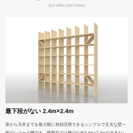
SLF-ARN-2400-2400a
最下段がない 2.4m×2.4m
床から天井までを最大限に有効活用できるシンプルで丈夫な壁一
面のレコード棚です。既製品では稀少な約2.4m×2.4mの大きなレ