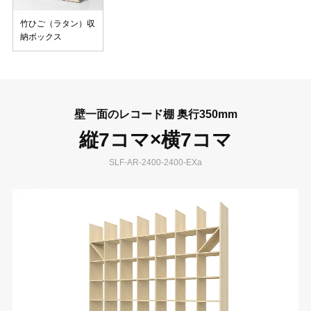
竹ひご（ラタン）収
納ボックス
壁一面のレコード棚 奥行350mm
縦7コマ×横7コマ
SLF-AR-2400-2400-EXa