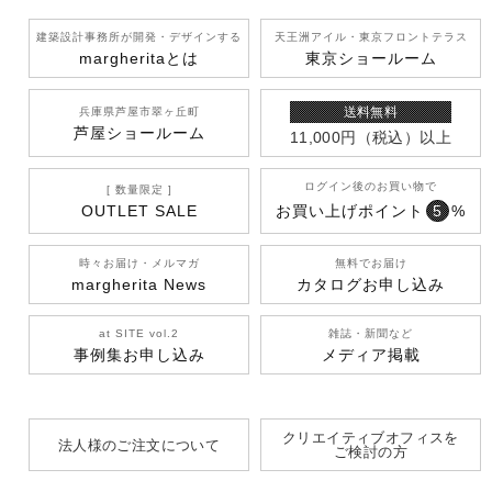
建築設計事務所が開発
・デザインする
天王洲アイル
・東京フロントテラス
margherita
とは
東京ショールーム
送料無料
兵庫県芦屋市翠ヶ丘町
芦屋ショールーム
11,000円
（税込）
以上
ログイン後のお買い物で
[ 数量限定 ]
OUTLET SALE
お買い上げポイント
5
%
時々お届け・メルマガ
無料でお届け
margherita News
カタログお申し込み
at SITE vol.2
雑誌・新聞など
事例集お申し込み
メディア掲載
クリエイティブオフィスを
法人様のご注文について
ご検討の方