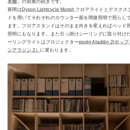
本棚
」の部屋の続きです。
夜間は
Dyson Lightcycle Morph
フロアライトとデスクス
ドを用いてそれぞれのカウンター面を間接照明で照らし
ます。フロアスタンドはそのまま向きを変えればベッド
照明にもなります。また引っ掛けシーリングに取り付け
ーリングライトはプロジェクター
popIn Aladdin 2(ポッ
ンアラジン 2）
に変わります。