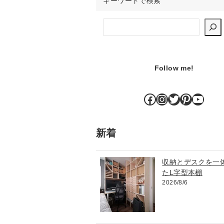
キーワードで検索
検索
Follow me!
Facebook
Instagram
Twitter
Pinteres
YouT
新着
収納とデスクを一
たL字型本棚
2026/8/6