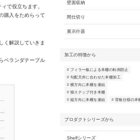
壁面収納
ティで役立ちます。
の購入をためらって
間仕切り
展示什器
しく解説していきま
加工の特徴から
らベランダテーブル
フィラー板による本棚の転倒防止
勾配天井に合わせた本棚加工
横方向に本棚を連結
猫ステップ付き本棚
縦方向に本棚を連結
背板仕様の本
プロダクトシリーズから
Shelfシリーズ