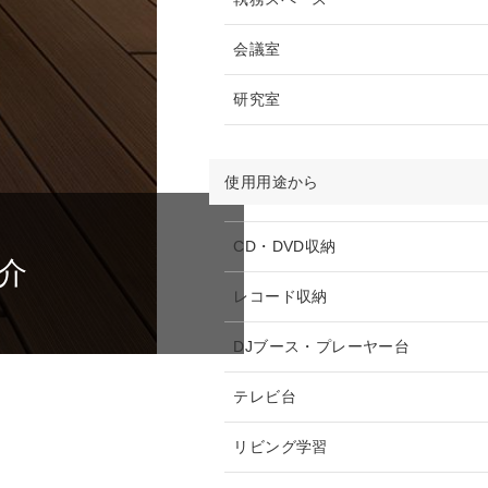
会議室
研究室
使用用途から
CD・DVD収納
介
レコード収納
DJブース・プレーヤー台
テレビ台
リビング学習