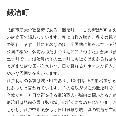
鍛冶町
弘前市最大の歓楽街である「鍛冶町」、この街は500店
の飲食店で賑わっています。春には桜が咲き、多くの観
で賑わいます。特に有名なのは、全国的に知られている
公園の桜や、弘前ねぷたまつり期間に「ねぷた」が練り
土手町です。鍛冶町はその土手町にも近く歴史あるお店
まざまな飲食店が立ち並び、日が暮れるとネオンが輝き
やかな雰囲気が広がります。
江戸初期の弘前は城下町であり、100件以上の鍛冶屋が
にあったと言われています。その名残が現在の鍛冶町で
合戦があると刀や鎧を作る鍛冶職人が城内に招かれるた
鍛冶町は弘前公園（弘前城）の近くに集められていまし
しかし、江戸中期頃からは日用雑器や農工具の製造が主