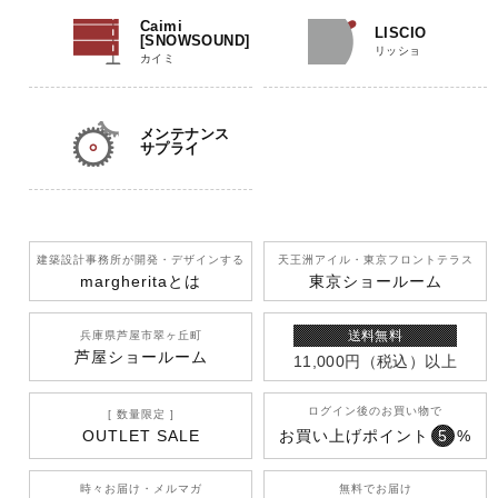
Caimi
LISCIO
[SNOWSOUND]
リッショ
カイミ
メンテナンス
サプライ
建築設計事務所が開発
・デザインする
天王洲アイル
・東京フロントテラス
margherita
とは
東京ショールーム
送料無料
兵庫県芦屋市翠ヶ丘町
芦屋ショールーム
11,000円
（税込）
以上
ログイン後のお買い物で
[ 数量限定 ]
OUTLET SALE
お買い上げポイント
5
%
時々お届け・メルマガ
無料でお届け