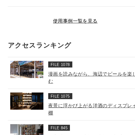
使用事例一覧を見る
アクセスランキング
FILE 1078
漫画を読みながら、海辺でビールを楽
む
FILE 1075
夜景に浮かび上がる洋酒のディスプレ
棚
FILE 845