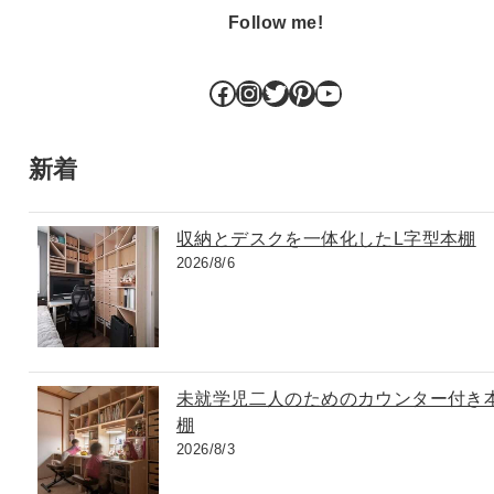
Follow me!
Facebook
Instagram
Twitter
Pinterest
YouTube
新着
収納とデスクを一体化したL字型本棚
2026/8/6
未就学児二人のためのカウンター付き
棚
2026/8/3