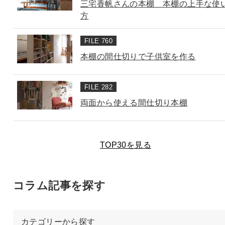
三宅香帆さんの本棚 本棚の上手な使
方
FILE 760
本棚の間仕切りで子供室を作る
FILE 282
両面から使える間仕切り本棚
TOP30を見る
コラム記事を探す
カテゴリーから探す