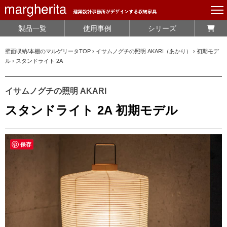
製品一覧
使用事例
シリーズ
壁面収納/本棚のマルゲリータTOP
›
イサムノグチの照明 AKARI（あかり）
›
初期モデ
ル
›
スタンドライト 2A
イサムノグチの照明 AKARI
スタンドライト 2A 初期モデル
保存