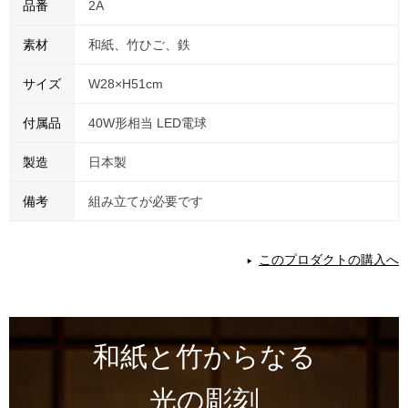
品番
2A
素材
和紙、竹ひご、鉄
サイズ
W28×H51cm
付属品
40W形相当 LED電球
製造
日本製
備考
組み立てが必要です
このプロダクトの購入へ
和紙と⽵からなる
光の彫刻