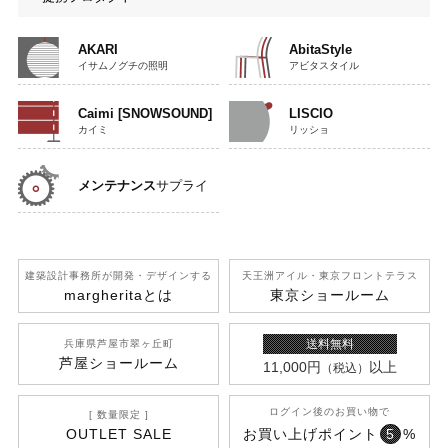
AKARI
AbitaStyle
イサムノグチの照明
アビタスタイル
Caimi [SNOWSOUND]
LISCIO
カイミ
リッショ
メンテナンス
サプライ
建築設計事務所が開発
・デザインする
天王洲アイル
・東京フロントテラス
margherita
とは
東京ショールーム
送料無料
兵庫県芦屋市翠ヶ丘町
芦屋ショールーム
11,000円
以上
（税込）
ログイン後のお買い物で
[ 数量限定 ]
OUTLET SALE
お買い上げポイント
5
%