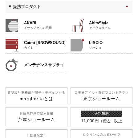
提携プロダクト
AKARI
AbitaStyle
イサムノグチの照明
アビタスタイル
Caimi [SNOWSOUND]
LISCIO
カイミ
リッショ
メンテナンス
サプライ
建築設計事務所が開発
・デザインする
天王洲アイル
・東京フロントテラス
margherita
とは
東京ショールーム
送料無料
兵庫県芦屋市翠ヶ丘町
芦屋ショールーム
11,000円
以上
（税込）
ログイン後のお買い物で
[ 数量限定 ]