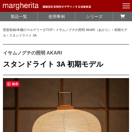
製品一覧
使用事例
シリーズ
壁面収納/本棚のマルゲリータTOP
›
イサムノグチの照明 AKARI（あかり）
›
初期モデ
ル
›
スタンドライト 3A
イサムノグチの照明 AKARI
スタンドライト 3A 初期モデル
保存