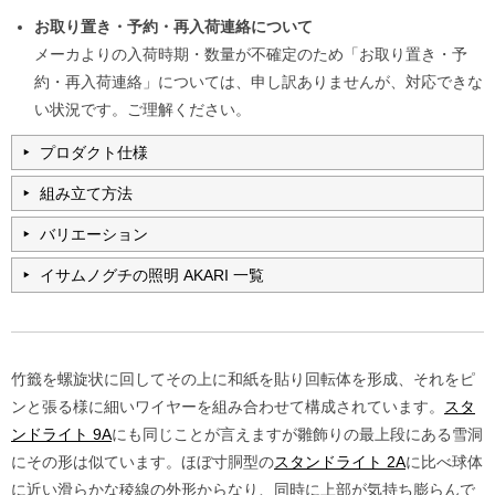
お取り置き・予約・再入荷連絡について
メーカよりの入荷時期・数量が不確定のため「お取り置き・予
約・再入荷連絡」については、申し訳ありませんが、対応できな
い状況です。ご理解ください。
プロダクト仕様
組み立て方法
バリエーション
イサムノグチの照明 AKARI 一覧
竹籤を螺旋状に回してその上に和紙を貼り回転体を形成、それをピ
ンと張る様に細いワイヤーを組み合わせて構成されています。
スタ
ンドライト 9A
にも同じことが言えますが雛飾りの最上段にある雪洞
にその形は似ています。ほぼ寸胴型の
スタンドライト 2A
に比べ球体
に近い滑らかな稜線の外形からなり、同時に上部が気持ち膨らんで