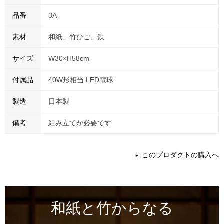
品番
3A
素材
和紙、竹ひご、鉄
サイズ
W30×H58cm
付属品
40W形相当 LED電球
製造
日本製
備考
組み立てが必要です
このプロダクトの購入へ
和紙と⽵からなる