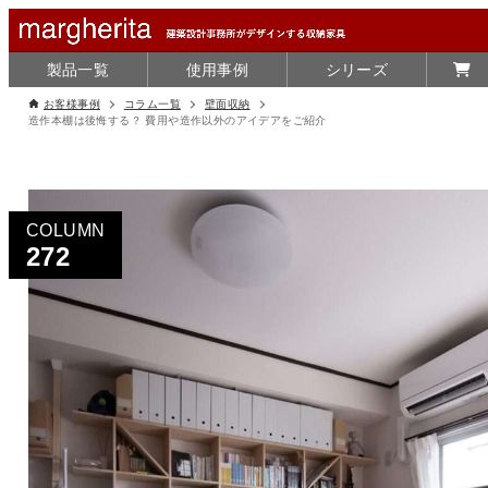
製品一覧
使用事例
シリーズ
お客様事例
コラム一覧
壁面収納
造作本棚は後悔する？ 費用や造作以外のアイデアをご紹介
COLUMN
272