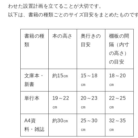
わせた設置計画を立てることが大切です。
以下は、書籍の種類ごとのサイズ目安をまとめたもので
書籍の種
本の高さ
奥行きの
棚板の間
類
目安
隔（内寸
の高さ）
の目安
文庫本・
約15㎝
15～18
18～20
新書
㎝
㎝
単行本
19～22
20～23
22～25
㎝
㎝
㎝
A4資
約30㎝
25～30
32～35
料・雑誌
㎝
㎝