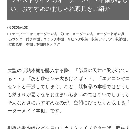
い。おすすめのおしゃれ家具をご紹介
2025/4/30
オーダー・セミオーダー家具
セミオーダー家具
,
オーダー収納家具
,
カウンター付き本棚
,
コミック本棚
,
リビング収納
,
収納アイデア
,
収納棚
,
壁面収納
,
本棚
,
本棚付きデスク
大型の収納本棚を購入する際、「部屋の天井に梁が出て
る・・」「あと数センチ大きければ・・」「エアコンや
セントと干渉してしまう」など、既製品の本棚ではどう
も納まりが悪くなるお住まいも多いのではないでしょう
そんなときにおすすめなのが、空間にぴったりと収まる
ーダーメイド本棚」です。
棚板の数や幅などを自由にカスタマイズできれば、収納