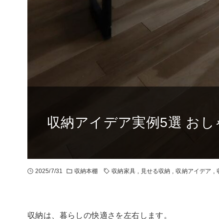
収納アイデア実例5選 お
2025/7/31
収納本棚
収納家具
,
見せる収納
,
収納アイデア
,
収納は、暮らしの快適さを左右します。