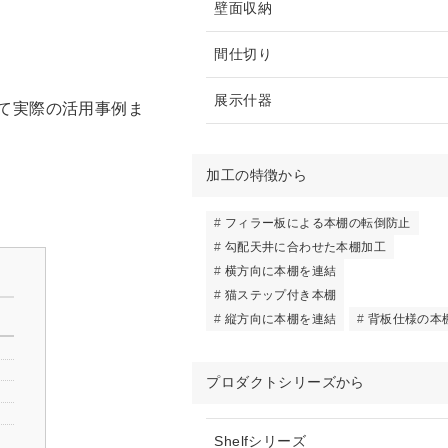
壁面収納
間仕切り
展示什器
て実際の活用事例ま
加工の特徴から
フィラー板による本棚の転倒防止
勾配天井に合わせた本棚加工
横方向に本棚を連結
猫ステップ付き本棚
縦方向に本棚を連結
背板仕様の本
プロダクトシリーズから
Shelfシリーズ