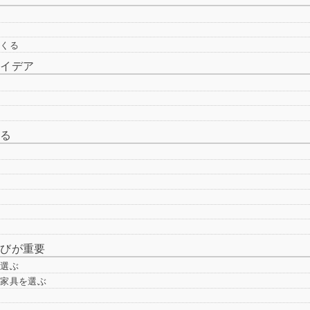
つくる
アイデア
する
選びが重要
を選ぶ
る家具を選ぶ
利