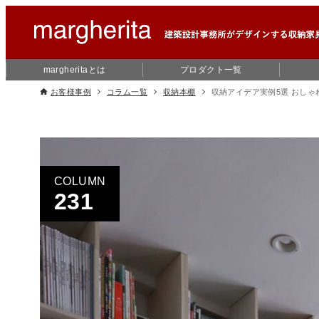
margheritaとは
プロダクト一覧
お客様事例
コラム一覧
収納本棚
収納アイデア実例5選 おしゃ
COLUMN
231