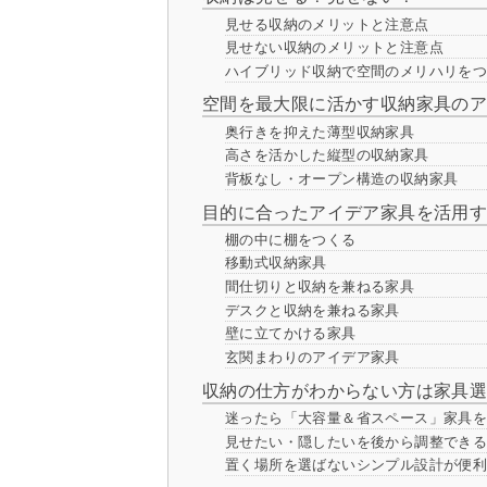
見せる収納のメリットと注意点
見せない収納のメリットと注意点
ハイブリッド収納で空間のメリハリを
空間を最大限に活かす収納家具の
奥行きを抑えた薄型収納家具
高さを活かした縦型の収納家具
背板なし・オープン構造の収納家具
目的に合ったアイデア家具を活用
棚の中に棚をつくる
移動式収納家具
間仕切りと収納を兼ねる家具
デスクと収納を兼ねる家具
壁に立てかける家具
玄関まわりのアイデア家具
収納の仕方がわからない方は家具
迷ったら「大容量＆省スペース」家具
見せたい・隠したいを後から調整でき
置く場所を選ばないシンプル設計が便