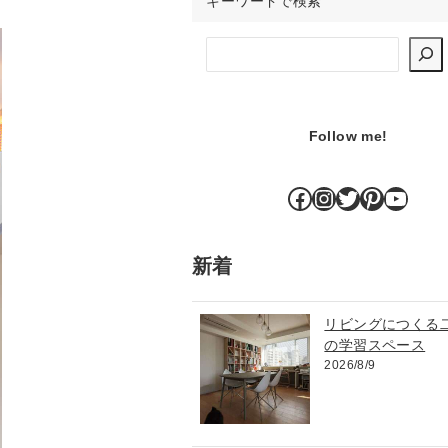
キーワードで検索
検索
Follow me!
Facebook
Instagram
Twitter
Pinteres
YouT
新着
リビングにつくる
の学習スペース
2026/8/9